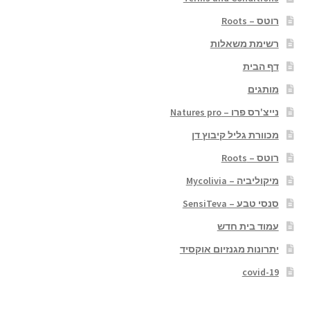
רוטס – Roots
רשימת משאלות
דף הבית
מותגים
נייצ'רס פרו – Natures pro
מכוורת גליל קיבוץ דן
רוטס – Roots
מיקוליביה – Mycolivia
סנסי טבע – SensiTeva
עמוד בית חדש
יתרונות מגנזיום אוקסיד
covid-19