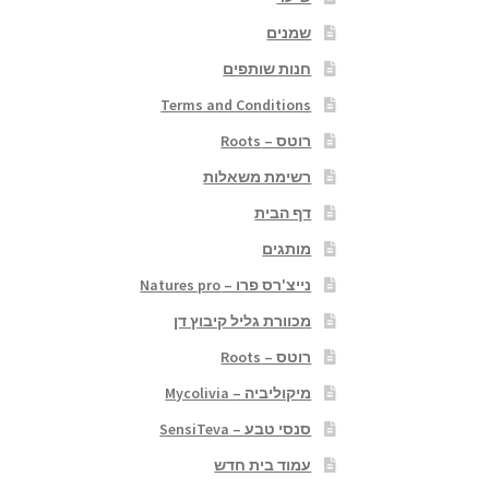
שמנים
חנות שותפים
Terms and Conditions
רוטס – Roots
רשימת משאלות
דף הבית
מותגים
נייצ'רס פרו – Natures pro
מכוורת גליל קיבוץ דן
רוטס – Roots
מיקוליביה – Mycolivia
סנסי טבע – SensiTeva
עמוד בית חדש