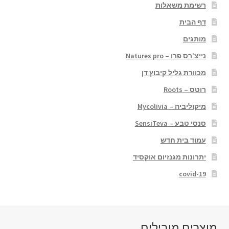
רשימת משאלות
דף הבית
מותגים
נייצ'רס פרו – Natures pro
מכוורת גליל קיבוץ דן
רוטס – Roots
מיקוליביה – Mycolivia
סנסי טבע – SensiTeva
עמוד בית חדש
יתרונות מגנזיום אוקסיד
covid-19
מוצרים מובילים