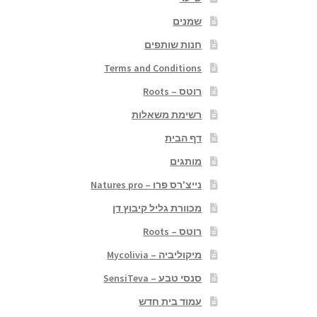
שמנים
חנות שותפים
Terms and Conditions
רוטס – Roots
רשימת משאלות
דף הבית
מותגים
נייצ'רס פרו – Natures pro
מכוורת גליל קיבוץ דן
רוטס – Roots
מיקוליביה – Mycolivia
סנסי טבע – SensiTeva
עמוד בית חדש