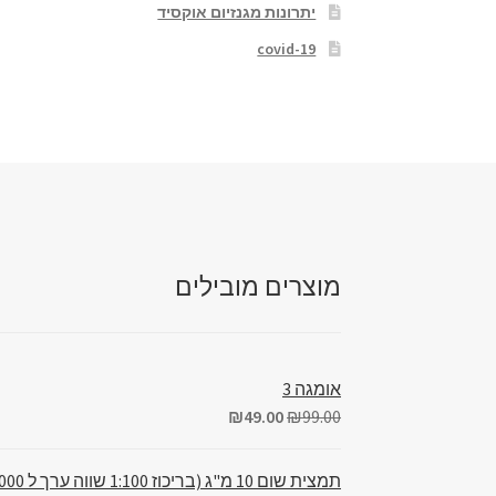
יתרונות מגנזיום אוקסיד
covid-19
מוצרים מובילים
אומגה 3
₪
49.00
₪
99.00
תמצית שום 10 מ"ג (בריכוז 1:100 שווה ערך ל 1000מ"ג)