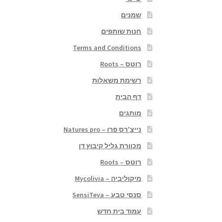
שמנים
חנות שותפים
Terms and Conditions
רוטס – Roots
רשימת משאלות
דף הבית
מותגים
נייצ'רס פרו – Natures pro
מכוורת גליל קיבוץ דן
רוטס – Roots
מיקוליביה – Mycolivia
סנסי טבע – SensiTeva
עמוד בית חדש