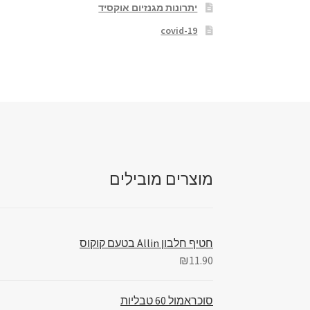
יתרונות מגנזיום אוקסיד
covid-19
מוצרים מובילים
חטיף חלבון Allin בטעם קוקוס
₪
11.90
סוכראמול 60 טבליות