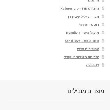
מותגים
נייצ'רס פרו – Natures pro
מכוורת גליל קיבוץ דן
רוטס – Roots
מיקוליביה – Mycolivia
סנסי טבע – SensiTeva
עמוד בית חדש
יתרונות מגנזיום אוקסיד
covid-19
מוצרים מובילים