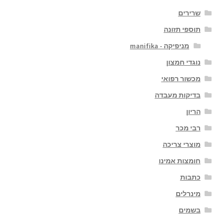
שרירים
תוספי תזונה
מניפיקה - manifika
נוגדי חמצון
מכשור רפואי
בדיקות מעבדה
הריון
רבי מכר
מוצרי צריכה
חומצות אמינו
כתבות
מינרלים
בשמים