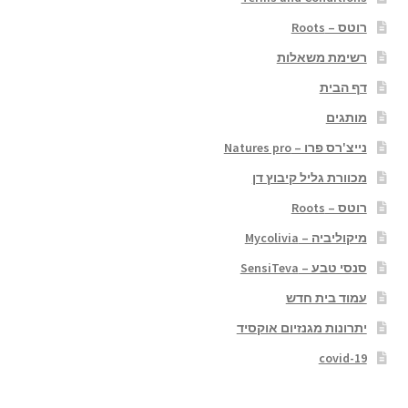
רוטס – Roots
רשימת משאלות
דף הבית
מותגים
נייצ'רס פרו – Natures pro
מכוורת גליל קיבוץ דן
רוטס – Roots
מיקוליביה – Mycolivia
סנסי טבע – SensiTeva
עמוד בית חדש
יתרונות מגנזיום אוקסיד
covid-19