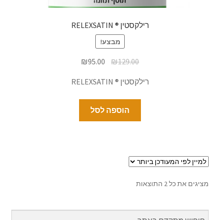
רילקסטין ® RELEXSATIN
מבצע!
₪
95.00
₪
129.00
רילקסטין ® RELEXSATIN
הוספה לסל
מציגים את כל ⁦2⁩ התוצאות