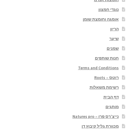
נוגדי חמצון
אומגה וחומצת שומן
הריון
שיער
שמנים
חנות שותפים
Terms and Conditions
רוטס – Roots
רשימת משאלות
דף הבית
מותגים
נייצ'רס פרו – Natures pro
מכוורת גליל קיבוץ דן