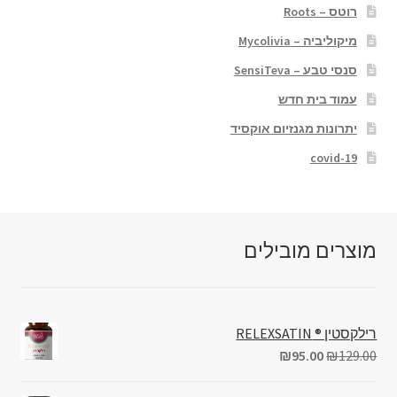
רוטס – Roots
מיקוליביה – Mycolivia
סנסי טבע – SensiTeva
עמוד בית חדש
יתרונות מגנזיום אוקסיד
covid-19
מוצרים מובילים
רילקסטין ® RELEXSATIN
₪
95.00
₪
129.00