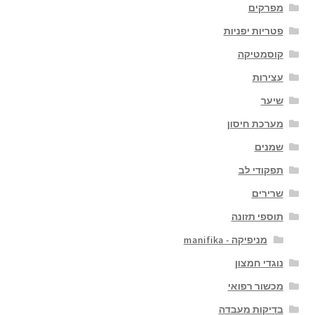
מפרקים
פטריות יפניות
קוסמטיקה
עצירות
שיער
מערכת חיסון
שמנים
תפקודי לב
שרירים
תוספי תזונה
מניפיקה - manifika
נוגדי חמצון
מכשור רפואי
בדיקות מעבדה