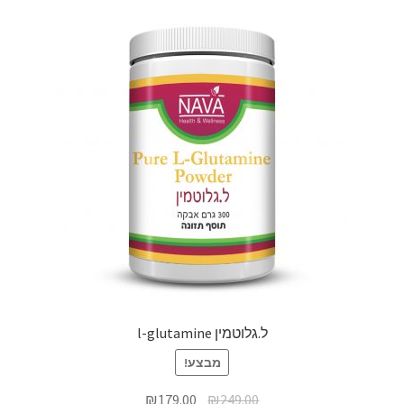
ל.גלוטמין l-glutamine
מבצע!
₪
179.00
₪
249.00