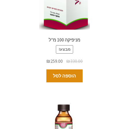
מניפיקה 100 מ"ל
מבצע!
₪
259.00
₪
330.00
הוספה לסל