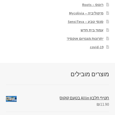
רוטס – Roots
מיקוליביה – Mycolivia
סנסי טבע – SensiTeva
עמוד בית חדש
יתרונות מגנזיום אוקסיד
covid-19
מוצרים מובילים
חטיף חלבון Allin בטעם קוקוס
₪
11.90