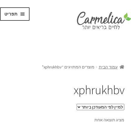
תפריט
קנו לפי
מותגים
עמוד הבית
מוצרים המתויגים “xphrukhbv”
xphrukhbv
מציג תוצאה אחת