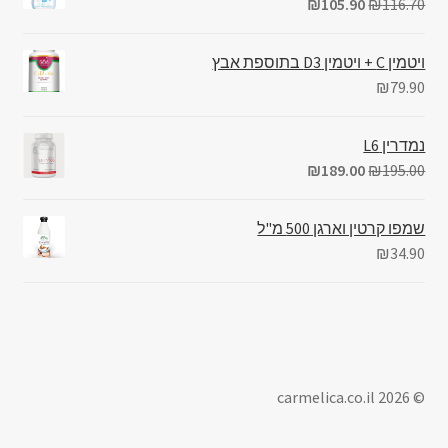
₪
105.90
₪
116.70
ויטמין C + ויטמין D3 בתוספת אבץ
₪
79.90
נמדרין L6
₪
189.00
₪
195.00
שמפו קרטין וארגן 500 מ"ל
₪
34.90
© carmelica.co.il 2026