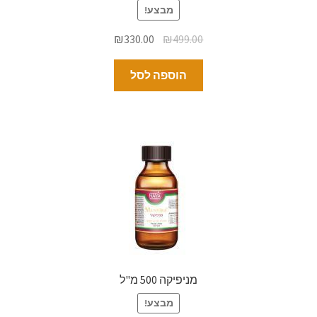
מבצע!
₪
330.00
₪
499.00
הוספה לסל
מניפיקה 500 מ"ל
מבצע!