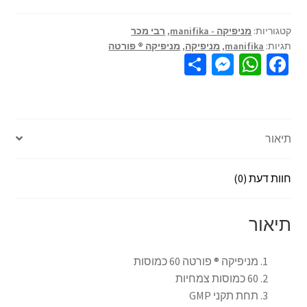
קטגוריות:
מניפיקה - manifika
,
רבי מכר
תגיות:
manifika
,
מניפיקה
,
מניפיקה ® פורטה
S
M
W
Fa
h
es
h
ce
ar
se
at
b
e
n
sA
o
תיאור
ge
p
o
r
p
k
חוות דעת (0)
תיאור
מניפיקה ® פורטה 60 כמוסות
60 כמוסות צמחיות
תחת תקני GMP