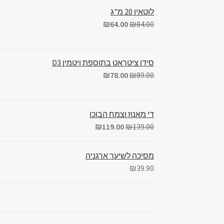
לוטאין 20 מ"ג
₪
64.00
₪
84.00
סידן ציטראט בתוספת ויטמין D3
₪
78.00
₪
89.00
די מאנוז וצמח הבוכו
₪
119.00
₪
139.00
מסיכה לשיער ארגניה
₪
39.90