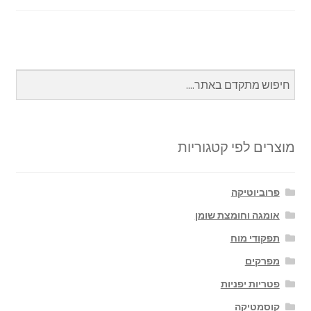
ar
se
at
b
e
n
sA
o
ge
p
o
r
p
k
מוצרים לפי קטגוריות
פרוביוטיקה
אומגה וחומצת שומן
תפקודי מוח
מפרקים
פטריות יפניות
קוסמטיקה