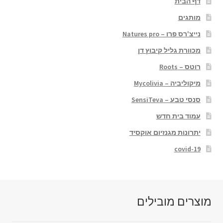
דף הבית
מותגים
נייצ'רס פרו – Natures pro
מכוורת גליל קיבוץ דן
רוטס – Roots
מיקוליביה – Mycolivia
סנסי טבע – SensiTeva
עמוד בית חדש
יתרונות מגנזיום אוקסיד
covid-19
מוצרים מובילים