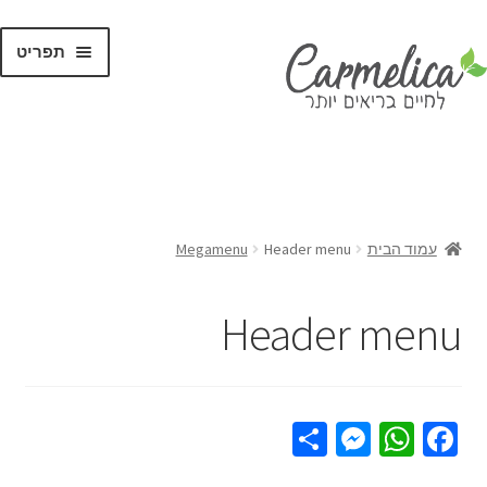
תפריט
קנו לפי
מותגים
עמוד הבית
Header menu
Megamenu
Header menu
S
M
W
Fa
h
es
h
ce