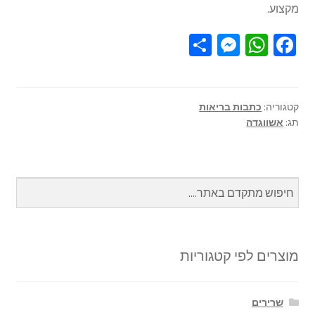
מקצוע.
S
M
W
Fa
h
es
h
ce
ar
se
at
b
e
n
sA
o
קטגוריה:
כתבות בריאות
תג:
אשווגדה
ge
p
o
r
p
k
מוצרים לפי קטגוריות
שרירים