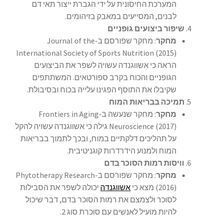
המערכת החיסונית על ידי הגברת ייצור תאי דם
לבנים, המסייעים במאבק בזיהומים.
שיפור ביצועים גופניים
מחקר
: מחקר שפורסם ב-Journal of the
International Society of Sports Nutrition (2015)
הראה כי אשווגנדה עשויה לשפר את הביצועים
הגופניים והכוח בקרב ספורטאים. המשתתפים
שקיבלו את התוסף הפגינו עלייה בכוח ובסיבולת.
תמיכה בבריאות המוח
מחקר
: מחקר שנעשה ב-Frontiers in Aging
Neuroscience (2017) גילה כי אשווגנדה עשויה להקל
על תהליכים דלקתיים במוח, ובכך לתמוך בבריאות
המוח ולמנוע הידרדרות קוגניטיבית.
וויסות רמות הסוכר בדם
מחקר
: מחקר שפורסם ב-Phytotherapy Research
(2016) מצא כי
אשווגנדה
יכולה לשפר את הסבילות
לסוכר ולצמצם את רמות הסוכר בדם, דבר שיכול
להיות מועיל לאנשים עם סוכרת סוג 2.