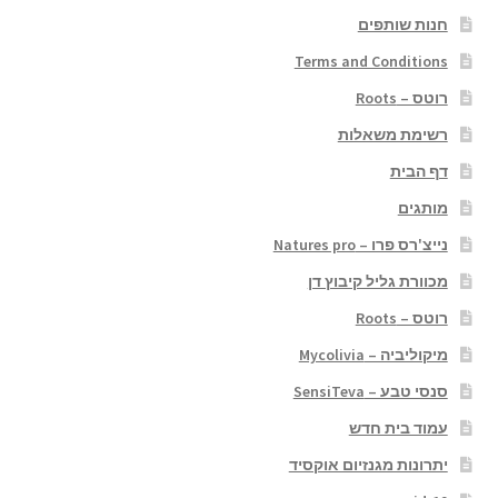
חנות שותפים
Terms and Conditions
רוטס – Roots
רשימת משאלות
דף הבית
מותגים
נייצ'רס פרו – Natures pro
מכוורת גליל קיבוץ דן
רוטס – Roots
מיקוליביה – Mycolivia
סנסי טבע – SensiTeva
עמוד בית חדש
יתרונות מגנזיום אוקסיד