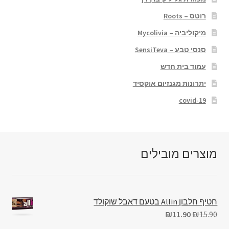
רוטס – Roots
מיקוליביה – Mycolivia
סנסי טבע – SensiTeva
עמוד בית חדש
יתרונות מגנזיום אוקסיד
covid-19
מוצרים מובילים
חטיף חלבון Allin בטעם דאבל שוקולד
₪
11.90
₪
15.90