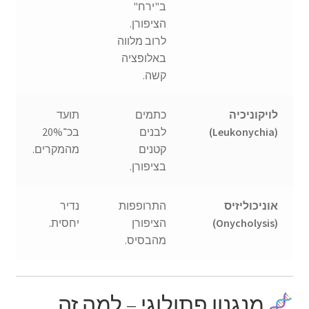
ב"ירח"
הציפורן.
לרוב מלווה
באלופציה
קשה.
לויקוניכיה
כתמים
תועד
(Leukonychia)
לבנים
בכ־20%
קטנים
מהמקרים.
בציפורן.
אוניכוליזיס
התרופפות
נדיר
(Onycholysis)
הציפורן
יחסית.
מהבסיס.
מנגנון פתולוגי – למה זה