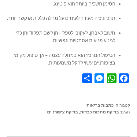
הסימן השכיח ביותר הוא פיטינג.
תרכיוניכיה מעידה לעיתים על מחלה כללית או קשה יותר.
חשוב לאבחן, לעקוב ולטפל – הן לשם תפקוד והן כדי
למנוע פגיעות אסתטיות ונפשיות.
הטיפול המרכזי הוא במחלה עצמה – אך טיפול מקומי
בציפורניים עשוי להקל משמעותית.
S
M
W
Fa
h
es
h
ce
ar
se
at
b
e
n
sA
o
קטגוריה:
כתבות בריאות
תגים:
בדיקת מתכות כבדות
,
בדיקת ציפורניים
ge
p
o
r
p
k