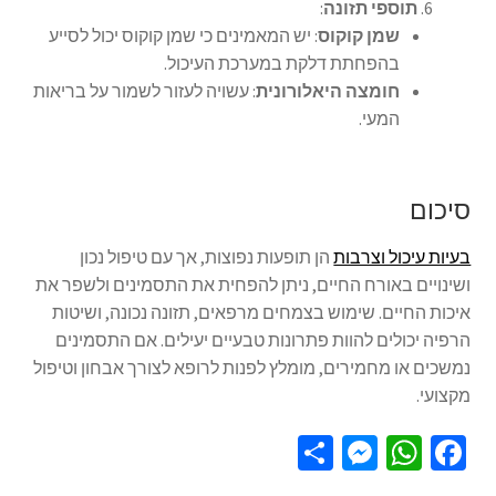
תוספי תזונה
:
שמן קוקוס
: יש המאמינים כי שמן קוקוס יכול לסייע
בהפחתת דלקת במערכת העיכול.
חומצה היאלורונית
: עשויה לעזור לשמור על בריאות
המעי.
סיכום
בעיות עיכול וצרבות
הן תופעות נפוצות, אך עם טיפול נכון
ושינויים באורח החיים, ניתן להפחית את התסמינים ולשפר את
איכות החיים. שימוש בצמחים מרפאים, תזונה נכונה, ושיטות
הרפיה יכולים להוות פתרונות טבעיים יעילים. אם התסמינים
נמשכים או מחמירים, מומלץ לפנות לרופא לצורך אבחון וטיפול
מקצועי.
S
M
W
Fa
h
es
h
ce