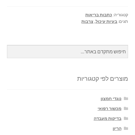
ar
se
at
b
e
n
sA
o
קטגוריה:
כתבות בריאות
תגים:
בעיות עיכול
,
צרבות
ge
p
o
r
p
k
מוצרים לפי קטגוריות
נוגדי חמצון
מכשור רפואי
בדיקות מעבדה
הריון