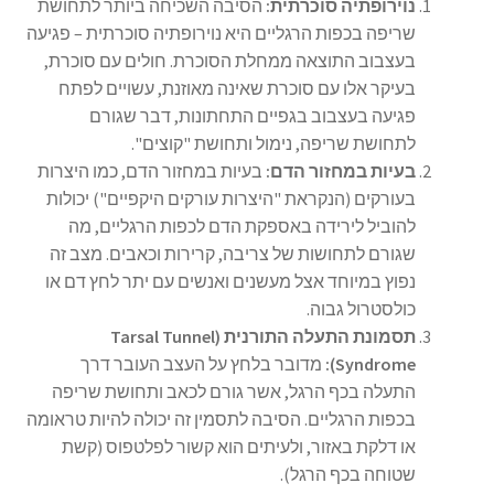
נוירופתיה סוכרתית:
הסיבה השכיחה ביותר לתחושת
שריפה בכפות הרגליים היא נוירופתיה סוכרתית – פגיעה
בעצבוב התוצאה ממחלת הסוכרת. חולים עם סוכרת,
בעיקר אלו עם סוכרת שאינה מאוזנת, עשויים לפתח
פגיעה בעצבוב בגפיים התחתונות, דבר שגורם
לתחושת שריפה, נימול ותחושת "קוצים".
בעיות במחזור הדם:
בעיות במחזור הדם, כמו היצרות
בעורקים (הנקראת "היצרות עורקים היקפיים") יכולות
להוביל לירידה באספקת הדם לכפות הרגליים, מה
שגורם לתחושות של צריבה, קרירות וכאבים. מצב זה
נפוץ במיוחד אצל מעשנים ואנשים עם יתר לחץ דם או
כולסטרול גבוה.
תסמונת התעלה התורנית (Tarsal Tunnel
Syndrome):
מדובר בלחץ על העצב העובר דרך
התעלה בכף הרגל, אשר גורם לכאב ותחושת שריפה
בכפות הרגליים. הסיבה לתסמין זה יכולה להיות טראומה
או דלקת באזור, ולעיתים הוא קשור לפלטפוס (קשת
שטוחה בכף הרגל).