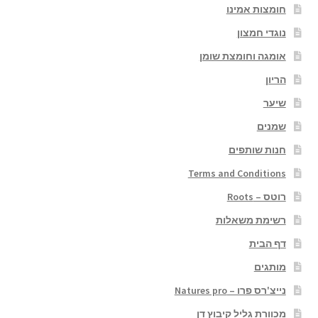
חומצות אמינו
נוגדי חמצון
אומגה וחומצת שומן
הריון
שיער
שמנים
חנות שותפים
Terms and Conditions
רוטס – Roots
רשימת משאלות
דף הבית
מותגים
נייצ'רס פרו – Natures pro
מכוורת גליל קיבוץ דן