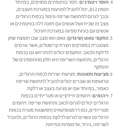
חוסר ויטמינים:
חסר בוויטמינים מסוימים, במיוחד
ויטמין B12, יכול להוביל לפגיעות במערכת העצבים,
ובכך לגרום לתחושת שריפה ונימול בכפות הרגליים.
מצב זה שכיח אצל אנשים עם תזונה דלה בוויטמינים או
אנשים עם בעיות ספיגה במערכת העיכול.
התקפי גאוט (שיגדון):
גאוט הוא מצב שבו חומצת שתן
מצטברת במפרקים ויוצרת קריסטלים, אשר גורמים
לדלקת ולכאב. התקפים יכולים להתרחש גם בכפות
הרגליים, ותחושת השריפה היא חלק מהתסמינים של
ההתקף.
פציעות ותאונות:
פציעות ישירות לכפות הרגליים,
טראומות או שברים יכולים להוביל לתחושת שריפה
כאמור, במיוחד אם יש פגיעה בעצב או דלקת.
זיהומים:
זיהומים חיידקיים או פטרייתיים בכפות
הרגליים יכולים לגרום לכאב ותחושת שריפה. זיהומים
פטרייתיים, כמו דרמטופיטוזיס (תפשטות פטרת בכפות
הרגליים) עשויים לגרום לדלקת בכפות הרגליים, ולהוביל
לשריפה, גירוד, אדמומיות ונפיחות.