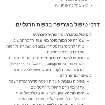
קושי בהליכה או תנועה
דרכי טיפול בשריפה בכפות הרגליים:
טיפול בסוכרת ונוירופתיה סוכרתית:
שמירה על רמות סוכר מאוזנות:
הדבר החשוב
ביותר למניעת נזק נוסף לעצבוב הוא שמירה על רמות
סוכר בדם ברמות תקינות.
תרופות לכאבים נוירופתיים:
ישנם מספר תרופות
כמו נוירונטין (Gabapentin), פרהגלין (Pregabalin)
ותרופות אנטי-דלקתיות המשמשות להקלת הכאב.
שיפור מחזור הדם:
פעילות גופנית:
פעילות גופנית סדירה יכולה לשפר
את זרימת הדם ולהקל על התסמינים.
הימנעות מעישון:
עישון פוגע ביכולת של הגוף
להוביל דם לכפות הרגליים, ויש להימנע ממנו.
מכשירים מיוחדים לשיפור זרימת הדם:
ישנם