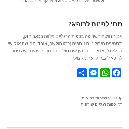
ולשמור על הרגליים במזג אוויר קר או חם מדי.
מתי לפנות לרופא?
אם תחושת השריפה בכפות הרגליים מלווה בכאב חזק,
תסמינים נוירולוגיים נוספים (כמו חולשה, אובדן תחושה או קושי
בהליכה), או אם התסמין אינו חולף תוך מספר ימים, יש לפנות
לרופא לקבלת ייעוץ מקצועי.
S
M
W
Fa
h
es
h
ce
ar
se
at
b
e
n
sA
o
קטגוריה:
כתבות בריאות
תג:
כפות רגליים שורפות
ge
p
o
r
p
k