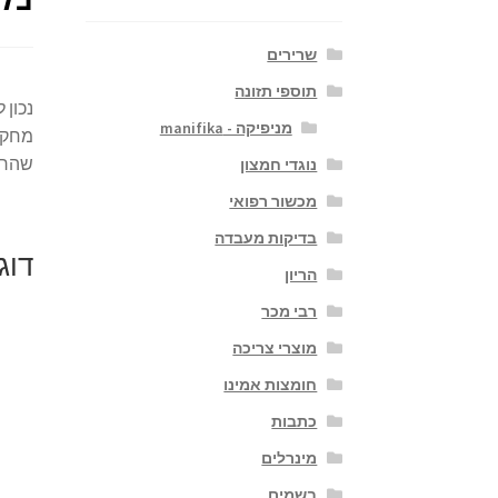
שרירים
תוספי תזונה
נכון 
מניפיקה - manifika
מחקרי
שהרא
נוגדי חמצון
מכשור רפואי
בדיקות מעבדה
דוג
הריון
רבי מכר
מוצרי צריכה
חומצות אמינו
כתבות
מינרלים
בשמים