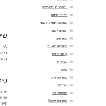
ויטמינים ומינרלים
פרוביוטיקה
אומגה וחומצת שומן
תפקודי מוח
שיק
מפרקים
פטריות יפניות
למרות
בקלות
קוסמטיקה
במערכ
עצירות
שיער
מערכת חיסון
סיכ
שמנים
ישנם 
תפקודי לב
ושיפו
מערכת עיכול
קיימי