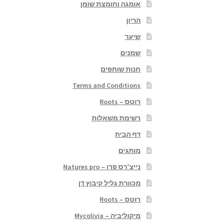
אומגה וחומצת שומן
הריון
שיער
שמנים
חנות שותפים
Terms and Conditions
רוטס – Roots
רשימת משאלות
דף הבית
מותגים
נייצ'רס פרו – Natures pro
מכוורת גליל קיבוץ דן
רוטס – Roots
מיקוליביה – Mycolivia