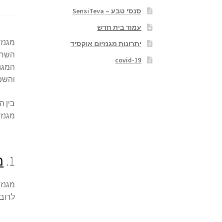
סנסי טבע – SensiTeva
עמוד בית חדש
מגנזי
יתרונות מגנזיום אוקסיד
השריר
covid-19
המגנז
והשפע
בין ה
מגנזי
1.
מ
מגנזי
לרוב 