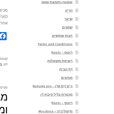
אומגה וחומצת שומן
מכיוו
הריון
למרות
שיער
אחרי
שמנים
חנות שותפים
Terms and Conditions
רוטס – Roots
קטגור
רשימת משאלות
תג:
מג
דף הבית
מותגים
נייצ'רס פרו – Natures pro
פורסם
מג
מכוורת גליל קיבוץ דן
רוטס – Roots
ומ
מיקוליביה – Mycolivia