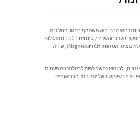
ירים ובתאי הדם. הוא משתתף במגוון תהליכים
בתפקוד הלבבי והשרירי, סינתזת חלבונים ופעילות
מערכת העצבים. אחת הצורות הפופולריות של מגנזיום בתוספי תזונה היא מגנזיום ציטראט (Magnesium Citrate), שהיא
נזיום, ולכן הוא נחשב לפופולרי ולהרבה פעמים
א נפוץ בשימוש בשל יתרונותיו הבריאותיים