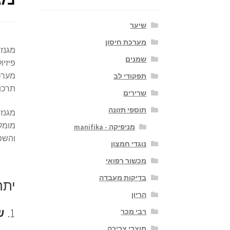
שיער
מערכת חיסון
מגנזי
שמנים
פיזיו
תפקודי לב
תרכוב
שרירים
תוספי תזונה
מגנזי
מומלץ
מניפיקה - manifika
והשפע
נוגדי חמצון
מכשור רפואי
בדיקות מעבדה
יתר
הריון
1.
ש
רבי מכר
מוצרי צריכה