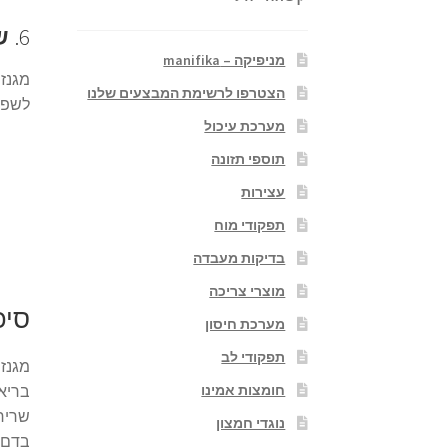
6.
ש
מניפיקה – manifika
מגנזי
הצטרפו לרשימת המבצעים שלנו
לשפר
מערכת עיכול
תוספי תזונה
עצירות
תפקודי מוח
בדיקות מעבדה
מוצרי צריכה
סיכ
מערכת חיסון
תפקודי לב
מגנזי
בריאו
חומצות אמינו
שרירי
נוגדי חמצון
בדם.