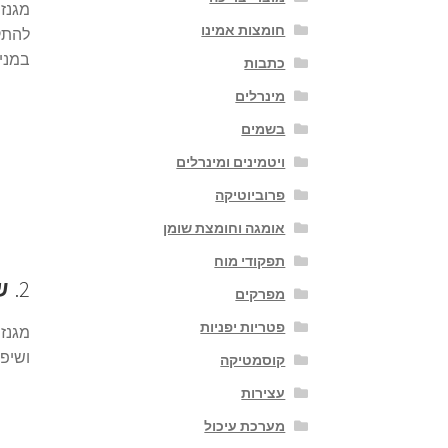
מגנזי
חומצות אמינו
להתקפ
במניע
כתבות
מינרלים
בשמים
ויטמינים ומינרלים
פרוביוטיקה
אומגה וחומצת שומן
תפקודי מוח
2.
ש
מפרקים
פטריות יפניות
מגנזי
ושיפו
קוסמטיקה
עצירות
מערכת עיכול