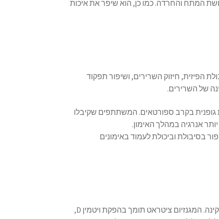
שת המתח והחרדה. כמו כן, הוא שיפר את איכות
ולת הפיזית, חיזוק השרירים, ושיפור תפקוד
נה של השרירים.
ם על סיבולת גופנית בקרב ספורטאים. המשתתפים שקיבלו
יותר אנרגיה במהלך האימון.
ר בסיבולת וביכולת לעמוד באימונים
מגנזיום הוא מינרל חיוני לבריאות העצמות, ועוזר בשמירה על צפיפות עצם תקינה. המגנזיום ציטראט תומך בהפקת ויטמין D,