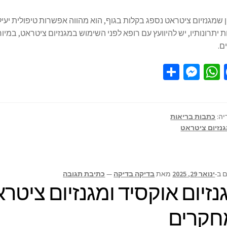
ן שמגנזיום ציטראט נספג בקלות בגוף, הוא מהווה אפשרות טיפולית יע
 יתרונותיו, יש להיוועץ עם רופא לפני השימוש במגנזיום ציטראט, במיו
ם.
S
M
W
Fa
h
es
h
ce
ar
se
at
b
e
n
sA
o
יה:
כתבות בריאות
נזיום ציטראט
ge
p
o
r
p
k
 ב-
ינואר 29, 2025
מאת
בדיקה בדיקה
—
כתיבת תגובה
נזיום אוקסיד ומגנזיום ציטרא
חקרים