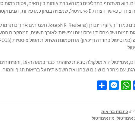
. הוא משתתף בתהליכים כמו העברת אותות בין תאים, ויסות רמות סוכר
הצורת D-אינוזיטול, שמצויה במזון כמו פירות, דגנים וקטניות, היא המוכרת ביותר.
מדענים כמו ד"ר ג'וזף ריובורן ( Reubens
ת המוח ושל מחלות נוירולוגיות ונפשיות. לאורך השנים, המחקרים המעמ
טול.
לסיכום, אינוזיטול הוא 
ה, עם מחקרים שונים שבחנו את השפעותיה על בריאות הגוף והמוח.
S
M
W
Fa
h
es
h
ce
ar
se
at
b
e
n
sA
o
יה:
כתבות בריאות
אינוזיטול
,
מיו אינוזיטול
ge
p
o
r
p
k