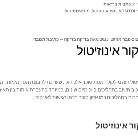
e
n
sA
o
יה:
כתבות בריאות
INOSITOL
,
מיו אינוזיטול
,
מיו אינוסיטול
ge
p
o
r
p
k
 ב-
פברואר 20, 2025
מאת
בדיקה בדיקה
—
כתיבת תגובה
ור אינוזיטול
יטול הוא מולקולה מסוג סוכר אלכוהולי, ששייכת לקבוצת הפחמימות, ומצ
ב חשוב בתהליכים ביוכימיים שונים, במיוחד בהעברת אותות בין תאים
בות בתהליכים כמו איזון סוכר בדם ורגישות לאינסולין.
ר אינוזיטול