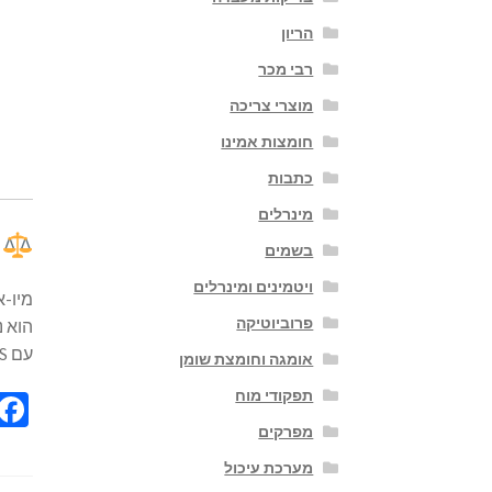
הריון
רבי מכר
מוצרי צריכה
חומצות אמינו
כתבות
מינרלים
ב
בשמים
ויטמינים ומינרלים
מיו-א
פרוביוטיקה
עם PCOS
אומגה וחומצת שומן
תפקודי מוח
מפרקים
מערכת עיכול