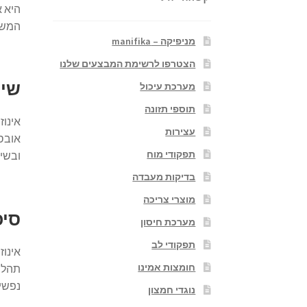
המשמ
מניפיקה – manifika
הצטרפו לרשימת המבצעים שלנו
שימ
מערכת עיכול
תוספי תזונה
אינוז
עצירות
תפקודי מוח
ובשיפ
בדיקות מעבדה
מוצרי צריכה
סיכ
מערכת חיסון
תפקודי לב
אינוז
חומצות אמינו
תהליך
נפשיו
נוגדי חמצון