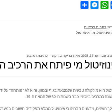
S
M
W
Fa
h
es
h
ce
ar
se
at
b
e
n
sA
o
יה:
כתבות בריאות
אינוזיטול
,
מיו אינוזיטול
ge
p
o
r
p
k
 ב-
פברואר 19, 2025
מאת
בדיקה בדיקה
—
כתיבת תגובה
נוזיטול מי פיתח את הרכיב ה
יטול הוא מולקולה טבעית שנמצאת בגוף ובמזון, והיא לא "פותחה" על ידי 
 כמרכיב ביוכימי כבר בשנות ה-50 של המאה ה-19.
 השנים, מדענים הבחינו כי אינוזיטול ממלא תפקידים חשובים במערכ