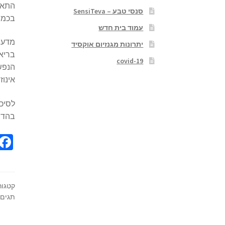
התאים
סנסי טבע – SensiTeva
בכמה צורות, כאשר 
עמוד בית חדש
יתרונות מגנזיום אוקסיד
בריאו
covid-19
אינוזי
בהדרג
קטגור
תגים: