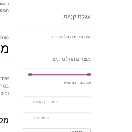
קטגור
תגים:
עגלת קניות
אין מוצרים בסל הקניות.
פורסם
מק
מוצרים החל מ…עד
אינוז
Price:
₪5
—
₪17,500
במרכי
ומעור
מקו