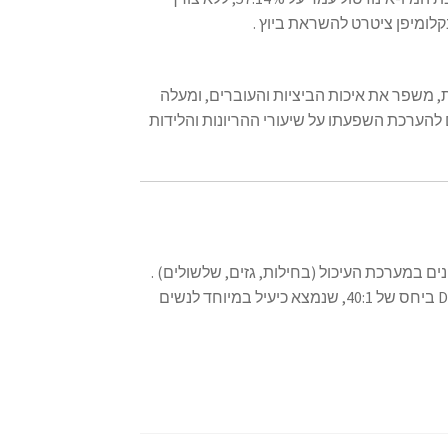
ומיפן ציטרט להשראת ביוץ .
, משפר את איכות הביציות והעוברים, ומעלה
 להערכת השפעתו על שיעורי ההריונות והלידות
נים במערכת העיכול (בחילות, גזים, שלשולים)
.
הוא נמצא בשימוש נרחב כתוסף תזונה, במיוחד בשילוב עם D-chiro-inositol ביחס של 40:1, שנמצא כיעיל במיוחד לנשים