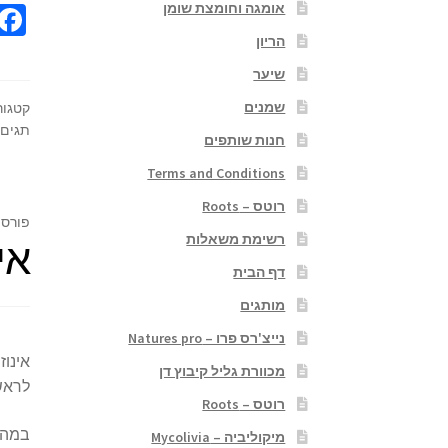
אומגה וחומצת שומן
הריון
שיער
שמנים
קטגור
תגים:
חנות שותפים
Terms and Conditions
רוטס – Roots
פורסם
רשימת משאלות
אי
דף הבית
מותגים
נייצ'רס פרו – Natures pro
אינוז
מכוורת גליל קיבוץ דן
לראשונה
רוטס – Roots
במהלך
מיקוליביה – Mycolivia