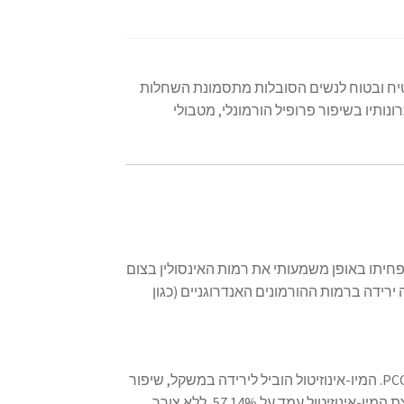
נחשב כטיפול מבטיח ובטוח לנשים הסובלות מתסמונת השחלות
נותיו בשיפור פרופיל הורמונלי, מטבולי
חיתו באופן משמעותי את רמות האינסולין בצום
נצפתה ירידה ברמות ההורמונים האנדרוגניים (כגון
מחקר קליני השווה בין מיו-אינוזיטול למטפורמין בטיפול בנשים עם PCOS. המיו-אינוזיטול הוביל לירידה במשקל, שיפור
ביחס LH/FSH, והפחתה באקנה ובשיעור יתר. שיעור ההריונות בקבוצת המיו-אינוזיטול עמד על 57.14%, ללא צורך