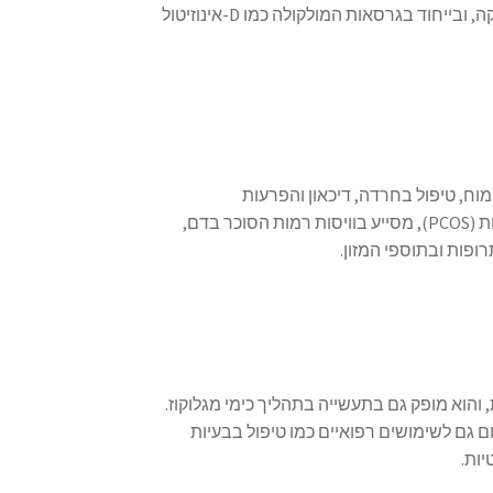
היא אחת מהמדינות המובילות בהפקת אינוזיטול לצרכים רפואיים ולקוסמטיקה, ובייחוד בגרסאות המולקולה כמו D-אינוזיטול
וח, טיפול בחרדה, דיכאון והפרעות
אובססיביות. בנוסף, הוא נמצא יעיל בטיפול בתסמונת השחלות הפוליציסטיות (PCOS), מסייע בוויסות רמות הסוכר בדם,
ופות ובתוספי המזון.
 והוא מופק גם בתעשייה בתהליך כימי מגלוקוז.
ם גם לשימושים רפואיים כמו טיפול בבעיות
יות.