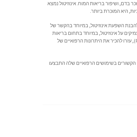
 בדם, ושיפור בריאות המוח. אינוזיטול נמצא
Joseph R.) ועמיתים אחרים תרמו להבנת השפעת אינוזיטול, במיוחד בהקשר של
יקים על אינוזיטול, במיוחד בתחום בריאות
הנפש (כמו טיפול בחרדה ודיכאון) או תסמונת השחלות הפוליציסטיות (PCOS), עזרו להכיר את היתרונות הרפואיים של
מולקולה טבעית שזוהתה כבר במאה ה-19, והפיתוחים הקשורים בשימושים הרפואיים שלה התבצעו