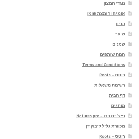
נוגדי חמצון
אומגה וחומצת שומן
הריון
שיער
שמנים
חנות שותפים
Terms and Conditions
רוטס – Roots
רשימת משאלות
דף הבית
מותגים
נייצ'רס פרו – Natures pro
מכוורת גליל קיבוץ דן
רוטס – Roots