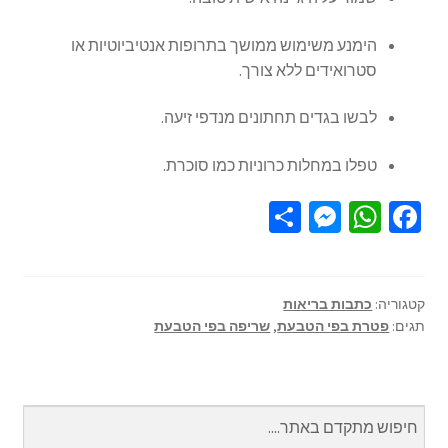
הימנע משימוש ממושך בתרופות אנטיביוטיות או
סטרואידים ללא צורך.
לבשו בגדים תחתונים מנדפי זיעה.
טפלו במחלות כרוניות כמו סוכרת.
S
M
W
Fa
h
es
h
ce
ar
se
at
b
e
n
sA
o
קטגוריה:
כתבות בריאות
תגים:
פטרת בפי הטבעת
,
שריפה בפי הטבעת
ge
p
o
r
p
k