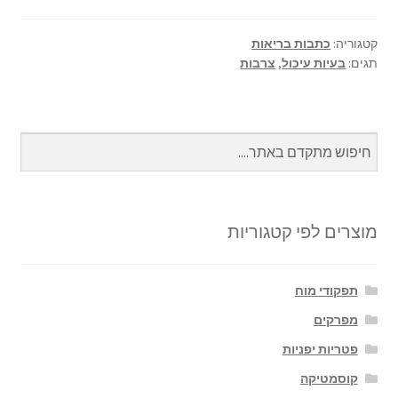
ar
se
at
b
e
n
sA
o
קטגוריה:
כתבות בריאות
תגים:
בעיות עיכול
,
צרבות
ge
p
o
r
p
k
מוצרים לפי קטגוריות
תפקודי מוח
מפרקים
פטריות יפניות
קוסמטיקה