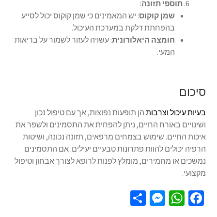
תוספי תזונה
:
שמן קוקוס
: יש המאמינים כי שמן קוקוס יכול לסייע
בהפחתת דלקת במערכת העיכול.
חומצה היאלורונית
: עשויה לעזור לשמור על בריאות
המעי.
סיכום
בעיות עיכול וצרבות
הן תופעות נפוצות, אך עם טיפול נכון
ושינויים באורח החיים, ניתן להפחית את התסמינים ולשפר את
איכות החיים. שימוש בצמחים מרפאים, תזונה נכונה, ושיטות
הרפיה יכולים להוות פתרונות טבעיים יעילים. אם התסמינים
נמשכים או מחמירים, מומלץ לפנות לרופא לצורך אבחון וטיפול
מקצועי.
S
M
W
Fa
h
es
h
ce