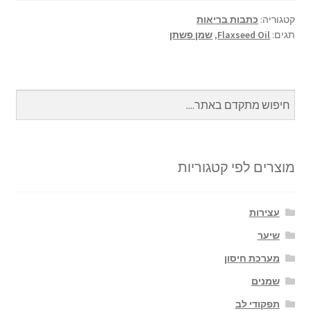
ar
se
at
b
e
n
sA
o
קטגוריה:
כתבות בריאות
תגים:
Flaxseed Oil
,
שמן פשתן
ge
p
o
r
p
k
מוצרים לפי קטגוריות
עצירות
שיער
מערכת חיסון
שמנים
תפקודי לב