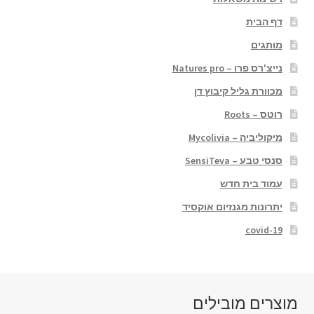
דף הבית
מותגים
נייצ'רס פרו – Natures pro
מכוורת גליל קיבוץ דן
רוטס – Roots
מיקוליביה – Mycolivia
סנסי טבע – SensiTeva
עמוד בית חדש
יתרונות מגנזיום אוקסיד
covid-19
מוצרים מובילים