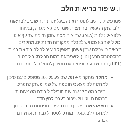
1.
שיפור בריאות הלב
שמן פשתן נחשב לתוסף תזונה בעל יתרונות חשובים לבריאות
הלב. שמן זה עשיר בחומצות שומן מסוג אומגה 3, במיוחד
אלפא-לינולנית (ALA), שהיא חומצת שומן חיונית שהגוף אינו
יכול לייצר בעצמו ויש לקבלה ממקורות תזונתיים. מחקרים
מראים כי אכילת שמן פשתן באופן קבוע יכולה להוריד את רמות
הכולסטרול הרע (LDL) ולשפר את רמות הכולסטרול הטוב
(HDL), דבר שיכול להפחית את הסיכון למחלות לב וכלי דם.
מחקר
: מחקר מ-2019 שבוצע על 100 מטופלים עם סיכון
למחלות לב מצא כי תוספת של שמן פשתן לתפריט
יומית במשך 12 שבועות הובילה לירידה משמעותית
ברמות ה-LDL ולשיפור בערכי לחץ הדם.
תוצאה
: שמן פשתן הוכח כיעיל בהפחתת מדדי סיכון
למחלות לב, כולל רמות כולסטרול גבוהות ולחץ דם
גבוה.