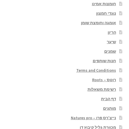
חומצות אמינו
נוגדי חמצון
אומגה וחומצת שומן
הריון
שיער
שמנים
חנות שותפים
Terms and Conditions
רוטס – Roots
רשימת משאלות
דף הבית
מותגים
נייצ'רס פרו – Natures pro
מכוורת גליל קיבוץ דן