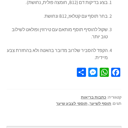
בצע בדיקות דם (B12, חומצה פולית, נחושת).
בחר תוסף עם קטלאז, B12 ונחושת.
שקול להוסיף תוסף מותאם עם טירוזין ופולאט לשילוב
טוב יותר.
הקפד להסביר שלרוב מדובר בהאטה ולא בהחזרת צבע
מיידית.
S
M
W
Fa
h
es
h
ce
ar
se
at
b
e
n
sA
o
קטגוריה:
כתבות בריאות
תגים:
תוסף לשיער
,
תוספי לצבע שיער
ge
p
o
r
p
k