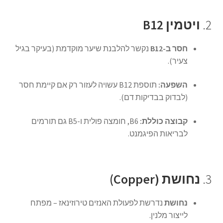
2.
ויטמין B12
חסר ב-B12
נקשר להלבנת שיער מוקדמת (בעיקר בגיל
צעיר).
השפעה:
תוספת B12 עשויה לעזור רק אם קיימת חסר
(לבדוק בבדיקות דם).
קבוצה כוללת:
B6, חומצה פולית ו-B5 גם תורמים
לבריאות הפיגמנט.
3.
נחושת (Copper)
נחושת
נדרשת לפעולת האנזים טירוזינאז – מפתח
לייצור מלנין.