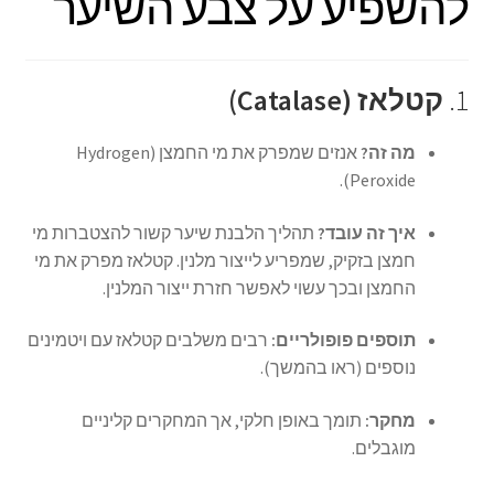
להשפיע על צבע השיער
1.
קטלאז (Catalase)
מה זה?
אנזים שמפרק את מי החמצן (Hydrogen
Peroxide).
איך זה עובד?
תהליך הלבנת שיער קשור להצטברות מי
חמצן בזקיק, שמפריע לייצור מלנין. קטלאז מפרק את מי
החמצן ובכך עשוי לאפשר חזרת ייצור המלנין.
תוספים פופולריים:
רבים משלבים קטלאז עם ויטמינים
נוספים (ראו בהמשך).
מחקר:
תומך באופן חלקי, אך המחקרים קליניים
מוגבלים.