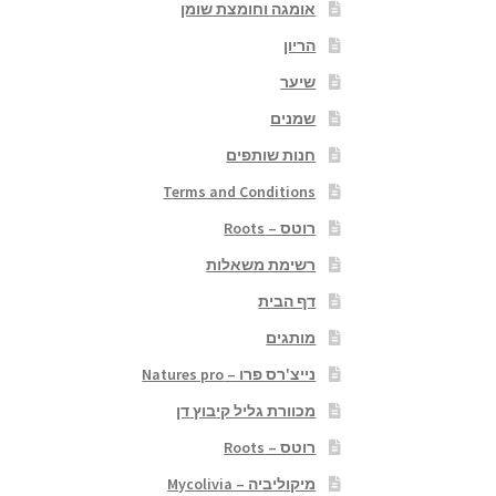
אומגה וחומצת שומן
הריון
שיער
שמנים
חנות שותפים
Terms and Conditions
רוטס – Roots
רשימת משאלות
דף הבית
מותגים
נייצ'רס פרו – Natures pro
מכוורת גליל קיבוץ דן
רוטס – Roots
מיקוליביה – Mycolivia