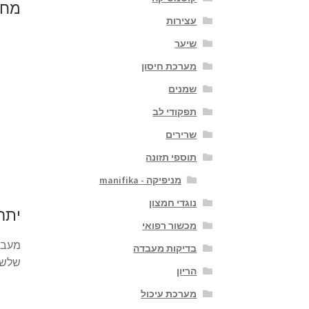
מחק
עצירות
שיער
מערכת חיסון
שמנים
תפקודי לב
שרירים
תוספי תזונה
מניפיקה - manifika
נוגדי חמצון
יתרו
מכשור רפואי
מעבר 
בדיקות מעבדה
שלשול
הריון
מערכת עיכול