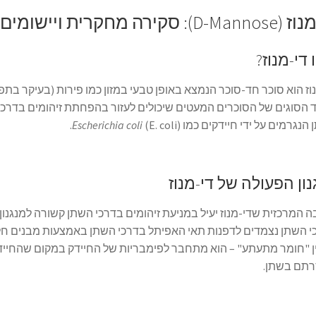
: סקירה מחקרית ויישומים רפואיים
די-מנוז?
וז הוא סוכר חד-סוכר הנמצא באופן טבעי במזון כמו פירות (בעיקר בתפו
הסוגים של הסוכרים המעטים שיכולים לעזור בהפחתת זיהומים בדרכי ה
הנגרמים על ידי חיידקים כמו
(E. coli).
Escherichia coli
ון הפעולה של די-מנוז
 המרכזית שדי-מנוז יעיל במניעת זיהומים בדרכי השתן קשורה למנגנון 
 השתן נצמדים לדפנות תאי האפיתל בדרכי השתן באמצעות מבנים חלב
 "חומר מתעתע" – הוא מתחבר לפימבריות של החיידק במקום שהחיידק 
תם בשתן.