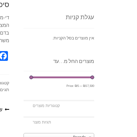
סיכ
עגלת קניות
די-מנ
המצבי
בדם, 
אין מוצרים בסל הקניות.
משתנ
מוצרים החל מ…עד
קטגור
Price:
₪5
—
₪17,500
תגים:
שמ