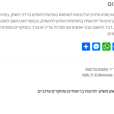
ום
וז מציע פתרון יעיל ובטוח לשימוש במניעת זיהומים בדרכי השתן, במיו
עים על יתרונותיו בהפחתת הסיכון לזיהומים, ובנוסף הוא נחשב לסו
דבר החשוב עבור אנשים עם סוכרת. עדיין יש צורך במחקרים נוספים לב
ים.
S
M
W
Fa
h
es
h
ce
ar
se
at
b
e
n
sA
o
יה:
כתבות בריאות
D-Mannose
,
די-מנוז
ge
p
o
r
p
k
ן פשתן: יתרונות בריאותיים ומחקרים עדכניים