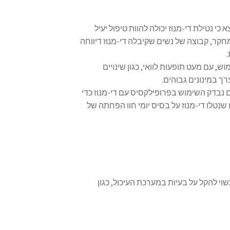
 שנערך ב-2016 מצא כי נטילת די-מנוז יכולה להוות טיפול יעיל
חקר, קבוצה של נשים שקיבלה די-מנוז דיווחה
 עם מעט תופעות לוואי, כגון שינויים
ך במינונים גבוהים.
נבדק השימוש בפרופילקסיס עם די-מנוז כדי
טלו די-מנוז על בסיס יומי חוו הפחתה של
י להקל על בעיות במערכת העיכול, כגון