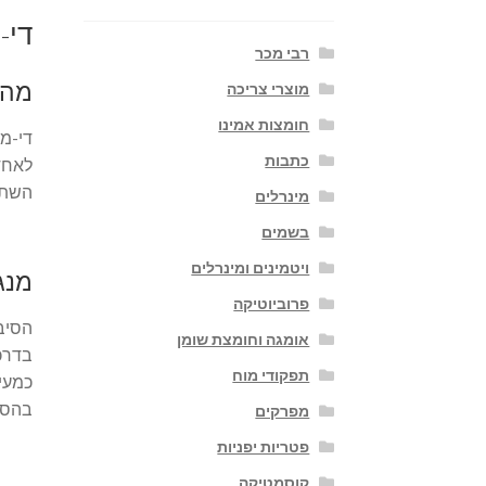
די-מנוז (D-Mannose)
רבי מכר
מהו 
מוצרי צריכה
חומצות אמינו
די-מנ
כתבות
לאחד 
השתן 
מינרלים
בשמים
ויטמינים ומינרלים
מנגנ
פרוביוטיקה
הסיבה
אומגה וחומצת שומן
בדרכי
תפקודי מוח
כמעין
בהסר
מפרקים
פטריות יפניות
קוסמטיקה