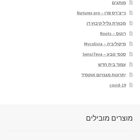
מותגים
נייצ'רס פרו – Natures pro
מכוורת גליל קיבוץ דן
רוטס – Roots
מיקוליביה – Mycolivia
סנסי טבע – SensiTeva
עמוד בית חדש
יתרונות מגנזיום אוקסיד
covid-19
מוצרים מובילים