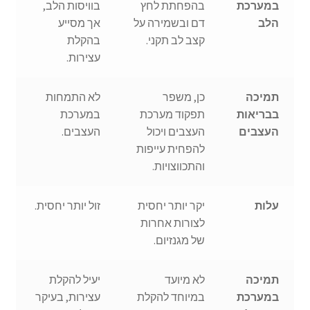
במערכת
בהפחתת לחץ
בוויסות הלב,
הלב
דם ובשמירה על
אך מסייע
קצב לב תקני.
בהקלת
עצירות.
תמיכה
כן, משפר
לא התמחות
בבריאות
תפקוד מערכת
במערכת
העצבים
העצבים ויכול
העצבים.
להפחית עייפות
והתכווצויות.
עלות
יקר יותר יחסית
זול יותר יחסית.
לצורות אחרות
של מגנזיום.
תמיכה
לא מיועד
יעיל להקלת
במערכת
במיוחד להקלת
עצירות, בעיקר