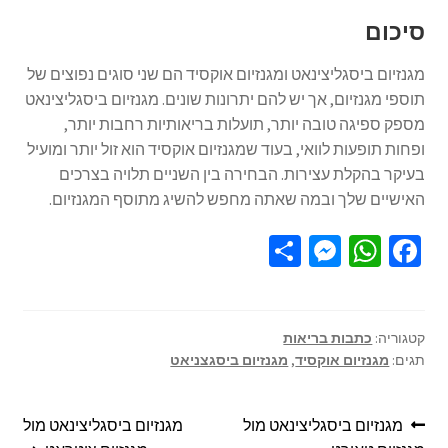
סיכום
מגנזיום ביסגליצינאט ומגנזיום אוקסיד הם שני סוגים נפוצים של
תוספי מגנזיום, אך יש להם יתרונות שונים. מגנזיום ביסגליצינאט
מספק ספיגה טובה יותר, תועלות בריאותיות רחבות יותר,
ופחות תופעות לוואי, בעוד שמגנזיום אוקסיד הוא זול יותר ומועיל
בעיקר בהקלת עצירות. הבחירה בין השניים תלויה בצרכים
האישיים שלך ובמה שאתה מחפש להשיג מתוסף המגנזיום.
S
M
W
Fa
h
es
h
ce
ar
se
at
b
e
n
sA
o
קטגוריה:
כתבות בריאות
תגים:
מגנזיום אוקסיד
,
מגנזיום ביסגצניאט
ge
p
o
r
p
k
מגנזיום ביסגליצינאט מול
מגנזיום ביסגליצינאט מול