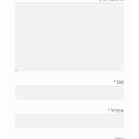
שם
*
אימייל
*