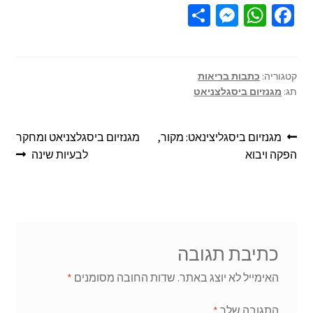
S
M
W
Fa
h
es
h
ce
ar
se
at
b
e
n
sA
o
קטגוריה:
כתבות בריאות
תג:
מגנזיום ביסגלצניאט
ge
p
o
r
p
k
מגנזיום ביסגליצינאט: מקור,
מגנזיום ביסגלצניאט ומחקר
הפקה ויבוא
לבעיות שינה
כתיבת תגובה
האימייל לא יוצג באתר.
שדות החובה מסומנים
*
התגובה שלך
*