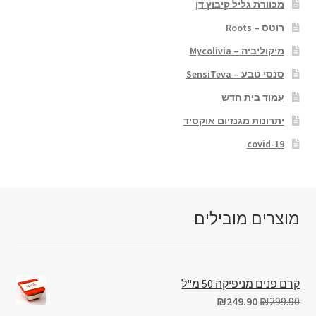
מכוורת גליל קיבוץ דן
רוטס – Roots
מיקוליביה – Mycolivia
סנסי טבע – SensiTeva
עמוד בית חדש
יתרונות מגנזיום אוקסיד
covid-19
מוצרים מובילים
קרם פנים מניפיקה 50 מ"ל
₪
249.90
₪
299.90