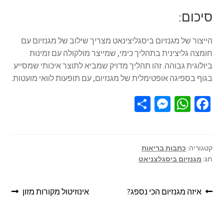
סיכום:
הייצור של מגנזיום ביסגליצינאט מצריך שילוב של מגנזיום עם
חומצה גליצינית בתהליך כימי, שמייצר מולקולה עם זמינות
ביולוגית גבוהה. זהו תהליך מדויק שמביא לתוצר איכותי שמסייע
בגוף בספיגה אופטימלית של מגנזיום, עם תופעות לוואי מועטות.
S
M
W
Fa
h
es
h
ce
ar
se
at
b
e
n
sA
o
קטגוריה:
כתבות בריאות
תג:
מגנזיום ביסגלצניאט
ge
p
o
r
p
k
איזה מגנזיום הכי נספג?
אינוזיטול מקורות מזון