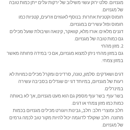
מגנזיום. סלט ירוק עשוי משילוב של ירקות עלים ייתן כמות טובה
של מגנזיום.
חומוס וקטניות אחרות: בנוסף לאגוזים וזרעים, קטניות כמו
חומוס ופול עשירים במגנזיום.
דגנים מלאים: אורז מלא, קוואקר, קינואה ושיבולת שועל מכילים
גם כמות טובה של מגנזיום.
2. מזון מהחי
גם במזון מהחי ניתן למצוא מגנזיום, אם כי במידה פחותה מאשר
במזון צמחי.
דגים ושאדקים: סלמון, טונה, סרדינים ומקרל מכילים כמויות לא
רעות של מגנזיום, במיוחד דגי ים שגדלים בסביבה עשירה
במינרלים.
בשר עוף: בשר עוף מספק גם הוא מעט מגנזיום, אך לא באותה
כמות כמו מזון צמחי או דגים.
חלב ומוצרי חלב: חלב, גבינות ויוגורט מכילים מגנזיום בכמות
מתונה. חלב שוקולד לדוגמה יכול להיות מקור טוב לכמה גרמים
של מגנזיום.