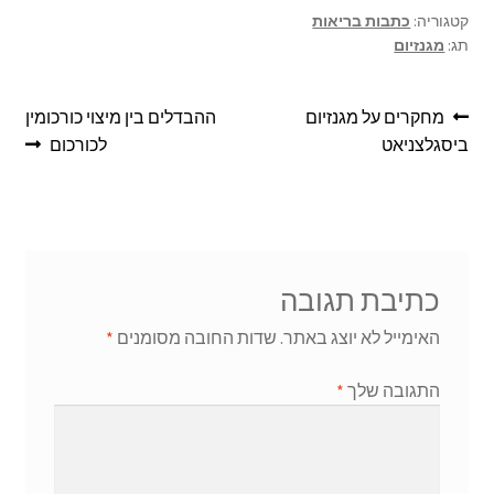
e
n
sA
o
קטגוריה:
כתבות בריאות
תג:
מגנזיום
ge
p
o
r
p
k
מחקרים על מגנזיום
ההבדלים בין מיצוי כורכומין
ביסגלצניאט
לכורכום
כתיבת תגובה
האימייל לא יוצג באתר.
שדות החובה מסומנים
*
התגובה שלך
*