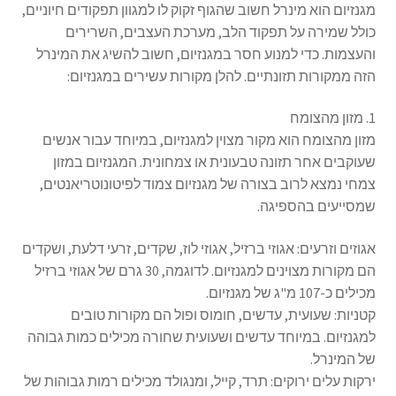
מגנזיום הוא מינרל חשוב שהגוף זקוק לו למגוון תפקודים חיוניים,
כולל שמירה על תפקוד הלב, מערכת העצבים, השרירים
והעצמות. כדי למנוע חסר במגנזיום, חשוב להשיג את המינרל
הזה ממקורות תזונתיים. להלן מקורות עשירים במגנזיום:
1. מזון מהצומח
מזון מהצומח הוא מקור מצוין למגנזיום, במיוחד עבור אנשים
שעוקבים אחר תזונה טבעונית או צמחונית. המגנזיום במזון
צמחי נמצא לרוב בצורה של מגנזיום צמוד לפיטונוטריאנטים,
שמסייעים בהספיגה.
אגוזים וזרעים: אגוזי ברזיל, אגוזי לוז, שקדים, זרעי דלעת, ושקדים
הם מקורות מצוינים למגנזיום. לדוגמה, 30 גרם של אגוזי ברזיל
מכילים כ-107 מ"ג של מגנזיום.
קטניות: שעועית, עדשים, חומוס ופול הם מקורות טובים
למגנזיום. במיוחד עדשים ושעועית שחורה מכילים כמות גבוהה
של המינרל.
ירקות עלים ירוקים: תרד, קייל, ומנגולד מכילים רמות גבוהות של