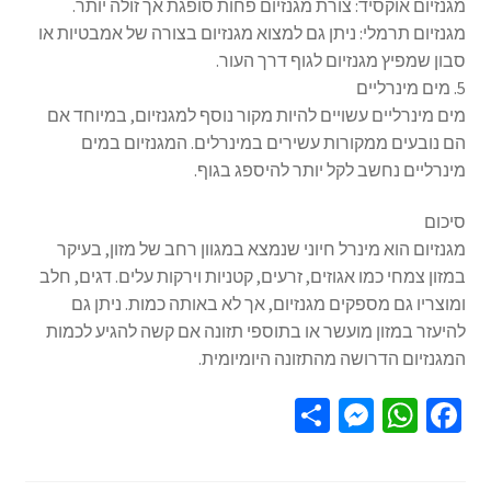
מגנזיום אוקסיד: צורת מגנזיום פחות סופגת אך זולה יותר.
מגנזיום תרמלי: ניתן גם למצוא מגנזיום בצורה של אמבטיות או
סבון שמפיץ מגנזיום לגוף דרך העור.
5. מים מינרליים
מים מינרליים עשויים להיות מקור נוסף למגנזיום, במיוחד אם
הם נובעים ממקורות עשירים במינרלים. המגנזיום במים
מינרליים נחשב לקל יותר להיספג בגוף.
סיכום
מגנזיום הוא מינרל חיוני שנמצא במגוון רחב של מזון, בעיקר
במזון צמחי כמו אגוזים, זרעים, קטניות וירקות עלים. דגים, חלב
ומוצריו גם מספקים מגנזיום, אך לא באותה כמות. ניתן גם
להיעזר במזון מועשר או בתוספי תזונה אם קשה להגיע לכמות
המגנזיום הדרושה מהתזונה היומיומית.
S
M
W
Fa
h
es
h
ce
ar
se
at
b