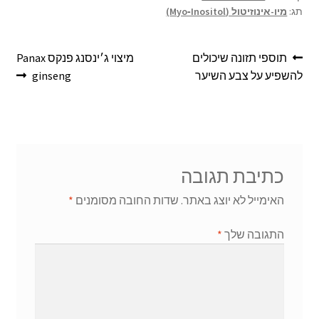
e
n
sA
o
תג:
מיו-אינוזיטול (Myo‑Inositol)
ge
p
o
r
p
k
תוספי תזונה שיכולים
מיצוי ג׳ינסנג פנקס Panax
להשפיע על צבע השיער
ginseng
כתיבת תגובה
האימייל לא יוצג באתר.
שדות החובה מסומנים
*
התגובה שלך
*