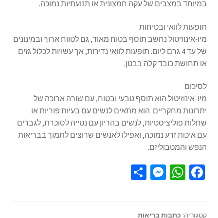
במיוחד במצבים של עקה חמצונית או תנועתיות נמוכה.
תופעות לוואי ובטיחות
מיו‑אינוזיטול נחשב תוסף בטוח מאוד, גם לטווח ארוך ובמינונים
של עד 4 גרם ליום. תופעות לוואי נדירות, אך עשויות לכלול גזים
או תחושת כובד קלה בבטן.
לסיכום
מיו-אינוזיטול הוא תוסף טבעי ובטוח, עם שורה ארוכה של
יתרונות מחקריים. הוא מתאים לנשים עם בעיות פוריות או
שחלות פוליציסטיות, לנשים בהריון עם נטייה לסוכרת, לגברים
עם איכות זרע נמוכה, ואפילו לאנשים שרוצים לתמוך בבריאות
הנפש והמטבוליזם.
S
M
W
Fa
h
es
h
ce
ar
se
at
b
קטגוריה:
כתבות בריאות