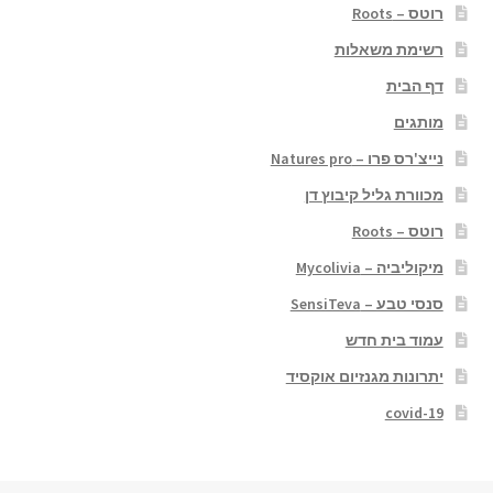
רוטס – Roots
רשימת משאלות
דף הבית
מותגים
נייצ'רס פרו – Natures pro
מכוורת גליל קיבוץ דן
רוטס – Roots
מיקוליביה – Mycolivia
סנסי טבע – SensiTeva
עמוד בית חדש
יתרונות מגנזיום אוקסיד
covid-19