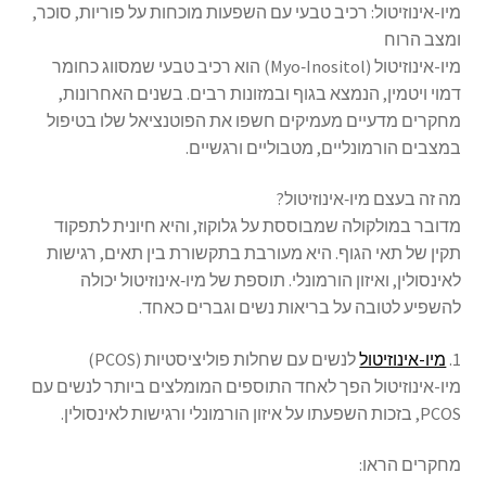
מיו-אינוזיטול: רכיב טבעי עם השפעות מוכחות על פוריות, סוכר,
ומצב הרוח
מיו-אינוזיטול (Myo‑Inositol) הוא רכיב טבעי שמסווג כחומר
דמוי ויטמין, הנמצא בגוף ובמזונות רבים. בשנים האחרונות,
מחקרים מדעיים מעמיקים חשפו את הפוטנציאל שלו בטיפול
במצבים הורמונליים, מטבוליים ורגשיים.
מה זה בעצם מיו‑אינוזיטול?
מדובר במולקולה שמבוססת על גלוקוז, והיא חיונית לתפקוד
תקין של תאי הגוף. היא מעורבת בתקשורת בין תאים, רגישות
לאינסולין, ואיזון הורמונלי. תוספת של מיו‑אינוזיטול יכולה
להשפיע לטובה על בריאות נשים וגברים כאחד.
1.
מיו-אינוזיטול
לנשים עם שחלות פוליציסטיות (PCOS)
מיו-אינוזיטול הפך לאחד התוספים המומלצים ביותר לנשים עם
PCOS, בזכות השפעתו על איזון הורמונלי ורגישות לאינסולין.
מחקרים הראו: