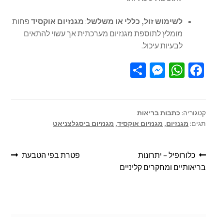
לשימוש זול, כללי או משלשל
:
מגנזיום אוקסיד
פחות
מומלץ לתוספת מגנזיום מערכתית אך עשוי להתאים
לבעיות עיכול.
S
M
W
Fa
h
es
h
ce
ar
se
at
b
e
n
sA
o
קטגוריה:
כתבות בריאות
תגים:
מגנזיום
,
מגנזיום אוקסיד
,
מגנזיום ביסגלצניאט
ge
p
o
r
p
k
כלורופיל – יתרונות
פטרת בפי הטבעת
בריאותיים ומחקרים קליניים