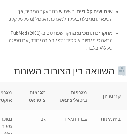
שימושים קליניים
:
בשימוש רחב עקב המחיר, אך
השפעתו מוגבלת בעיקר למערכת העיכול (משלשל קל).
מחקרים תומכים
:
מחקר שפורסם ב-PubMed (2001)
הראה כי מגנזיום אוקסיד נספג בצורה ירודה, עם ספיגה
של 4% בלבד.
השוואה בין הצורות השונות
מגנזיום
מגנזיום
מגנזיו
קריטריון
ביסגליצינאט
ציטראט
אוקסי
ביוזמינות
גבוהה מאוד
גבוהה
נמוכה
מאוד
(4%–