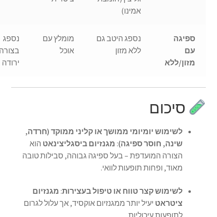
אמינו)
ספיגה
נספג היטב גם
מומלץ עם
נספג
עם
ללא מזון
אוכל
בצורה
מזון/ללא
ירודה
סיכום
לשימוש יומיומי ממושך או קליני ממוקד (חרדה,
שינה, חוסר ספיגה)
:
מגנזיום ביסגליצינאט
הוא
הצורה המועדפת – בעל ספיגה גבוהה, סבילות טובה
מאוד, ופחות תופעות לוואי.
לשימוש קצר טווח או טיפול בעצירות
:
מגנזיום
ציטראט
יעיל יותר ממגנזיום אוקסיד, אך עלול לגרום
לתופעות עיכוליות.