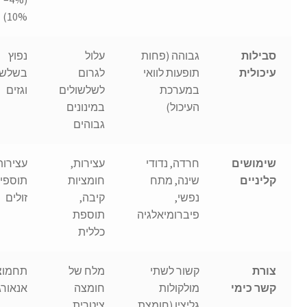
10%)
סבילות
גבוהה (פחות
עלול
נפוץ
עיכולית
תופעות לוואי
לגרום
בשלשו
במערכת
לשלשולים
וגזים
העיכול)
במינונים
גבוהים
שימושים
חרדה, נדודי
עצירות,
עצירות
קליניים
שינה, מתח
חומציות
תוספי
נפשי,
קיבה,
זולים
פיברומיאלגיה
תוספת
כללית
צורת
קשור לשתי
מלח של
תחמוצ
קשר כימי
מולקולות
חומצה
אנאורג
גליצין (חומצת
ציטרית