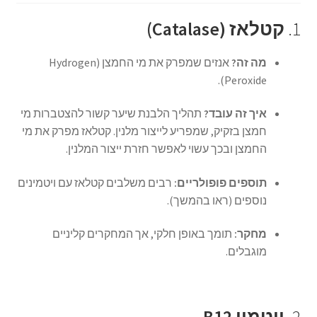
1.
קטלאז (Catalase)
מה זה?
אנזים שמפרק את מי החמצן (Hydrogen
Peroxide).
איך זה עובד?
תהליך הלבנת שיער קשור להצטברות מי
חמצן בזקיק, שמפריע לייצור מלנין. קטלאז מפרק את מי
החמצן ובכך עשוי לאפשר חזרת ייצור המלנין.
תוספים פופולריים:
רבים משלבים קטלאז עם ויטמינים
נוספים (ראו בהמשך).
מחקר:
תומך באופן חלקי, אך המחקרים קליניים
מוגבלים.
2.
ויטמין B12