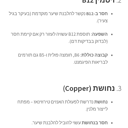
חסר ב-B12
נקשר להלבנת שיער מוקדמת (בעיקר בגיל
צעיר).
השפעה:
תוספת B12 עשויה לעזור רק אם קיימת חסר
(לבדוק בבדיקות דם).
קבוצה כוללת:
B6, חומצה פולית ו-B5 גם תורמים
לבריאות הפיגמנט.
3.
נחושת (Copper)
נחושת
נדרשת לפעולת האנזים טירוזינאז – מפתח
לייצור מלנין.
חסר בנחושת
עשוי להוביל להלבנת שיער.