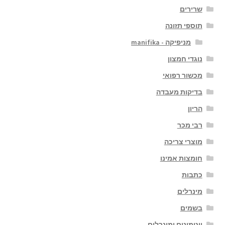
שרירים
תוספי תזונה
מניפיקה - manifika
נוגדי חמצון
מכשור רפואי
בדיקות מעבדה
הריון
רבי מכר
מוצרי צריכה
חומצות אמינו
כתבות
מינרלים
בשמים
ויטמינים ומינרלים