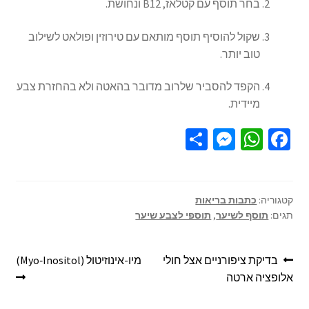
בחר תוסף עם קטלאז, B12 ונחושת.
שקול להוסיף תוסף מותאם עם טירוזין ופולאט לשילוב
טוב יותר.
הקפד להסביר שלרוב מדובר בהאטה ולא בהחזרת צבע
מיידית.
S
M
W
Fa
h
es
h
ce
ar
se
at
b
e
n
sA
o
קטגוריה:
כתבות בריאות
תגים:
תוסף לשיער
,
תוספי לצבע שיער
ge
p
o
r
p
k
בדיקת ציפורניים אצל חולי
מיו-אינוזיטול (Myo‑Inositol)
אלופציה ארטה