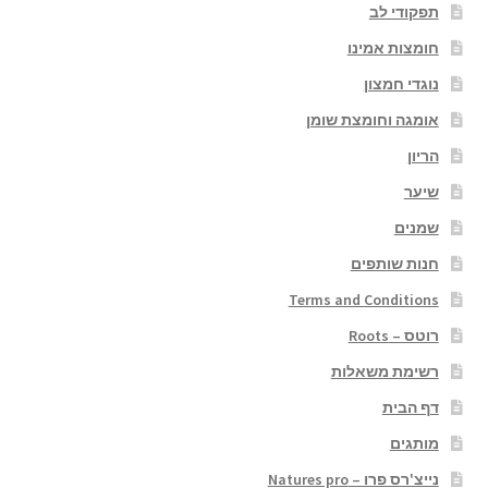
תפקודי לב
חומצות אמינו
נוגדי חמצון
אומגה וחומצת שומן
הריון
שיער
שמנים
חנות שותפים
Terms and Conditions
רוטס – Roots
רשימת משאלות
דף הבית
מותגים
נייצ'רס פרו – Natures pro