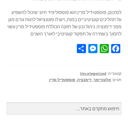
לסיכום, פוספטידיל סרין הוא פוספוליפיד חיוני שיכול להשפיע
על תהליכים קוגניטיביים במוח, ויש לו פוטנציאל להוות גורם מגן
מפני דימנציה. ניהול נכון של תזונה הכוללת פוספטידיל סרין עשוי
לתמוך בשמירה על תפקוד קוגניטיבי לאורך השנים.
S
M
W
Fa
h
es
h
ce
ar
se
at
b
e
n
sA
o
קטגוריה:
Uncategorized
תגים:
אלצהיימר
,
דימנציה
,
פוספטדיל סרין
ge
p
o
r
p
k