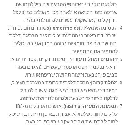
יכול לגרום לגירוי באזור פי הטבעת ולהוביל לתחושת
שריפה בזמן היציאה או לאחר מכן. מאכלים כמו פלפל
חריף, לימון, או שוקולד עשויים לגרום לתגובה זו.
הפטומה אנאלית (Hemorrhoids)
: טחורים הם נפיחות
של כלי דם באזור פי הטבעת ויכולים לגרום לכאב, דלקת
ותחושת שריפה. חומציות גבוהה במזון או יובש יכולים
להחמיר את התסמינים.
זיהומים ומחלות עור
: זיהומים חיידקיים, פטרייתיים או
ויראליים, כמו הרפס או פטרת, עשויים להיגרם בעור
סביב פי הטבעת וליצור תחושת שריפה או גירוי.
מחלת קרוהן
: מחלה דלקתית כרונית במערכת העיכול,
במיוחד כשהיא מעורבת במעי הגס, עשויה להוביל
לדלקת באזור פי הטבעת ולגרום לתחושת שריפה.
תסמונת המעי הרגיז (IBS)
: אנשים הסובלים מ-IBS
עלולים לחוות שלשול או עצירות באופן תדיר, דבר שיכול
להוביל לתחושת שריפה עקב גירוי בפי הטבעת.