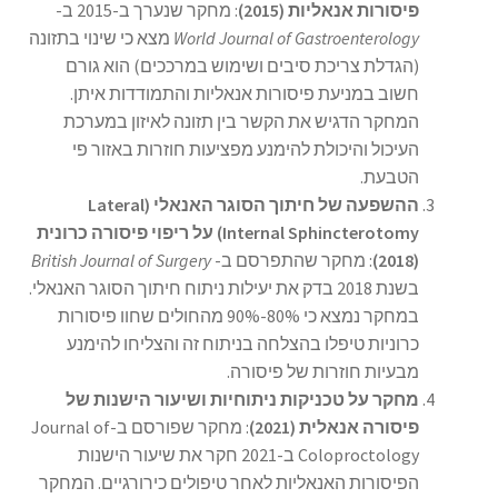
פיסורות אנאליות (2015)
: מחקר שנערך ב-2015 ב-
World Journal of Gastroenterology
מצא כי שינוי בתזונה
(הגדלת צריכת סיבים ושימוש במרככים) הוא גורם
חשוב במניעת פיסורות אנאליות והתמודדות איתן.
המחקר הדגיש את הקשר בין תזונה לאיזון במערכת
העיכול והיכולת להימנע מפציעות חוזרות באזור פי
הטבעת.
ההשפעה של חיתוך הסוגר האנאלי (Lateral
Internal Sphincterotomy) על ריפוי פיסורה כרונית
(2018)
: מחקר שהתפרסם ב-
British Journal of Surgery
בשנת 2018 בדק את יעילות ניתוח חיתוך הסוגר האנאלי.
במחקר נמצא כי 80%-90% מהחולים שחוו פיסורות
כרוניות טיפלו בהצלחה בניתוח זה והצליחו להימנע
מבעיות חוזרות של פיסורה.
מחקר על טכניקות ניתוחיות ושיעור הישנות של
פיסורה אנאלית (2021)
: מחקר שפורסם ב-Journal of
Coloproctology ב-2021 חקר את שיעור הישנות
הפיסורות האנאליות לאחר טיפולים כירורגיים. המחקר