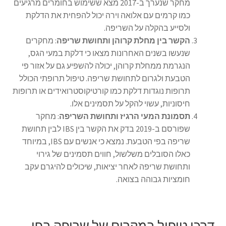
מחקר שנערך ב-2017 מצא ששימוש בחומרים מרגיעים
כמו קרמים עם אלואה וירה יכול להפחית את הדלקת
ולסייע בהקלה על השריפה.
הקשר בין מחלת קרוהן ותחושת שריפה
: מחקרים
שנעשו בשנים האחרונות מצאו כי דלקת במעי הגס,
הנגרמת ממחלת קרוהן, יכולה להשפיע גם על אזור פי
הטבעת ולגרום לתחושת שריפה. טיפול תרופתי הכולל
תרופות נוגדות דלקת כמו קורטיקוסטרואידים או תרופות
חיסוניות, עשוי להקל על תסמינים אלו.
תסמונת המעי הרגיז ותחושת השריפה
: מחקר
שפורסם ב-2019 בדק את הקשר בין IBS לבין תחושת
שריפה בפי הטבעת. נמצא כי אנשים עם IBS, במיוחד
כאלו הסובלים משלשול, חווים תסמינים של גירוי
ותחושת שריפה לאחר יציאות, שיכולים להיגרם עקב
חומציות גבוהה בצואה.
דרכי טיפול במקרים של שריפה בפי