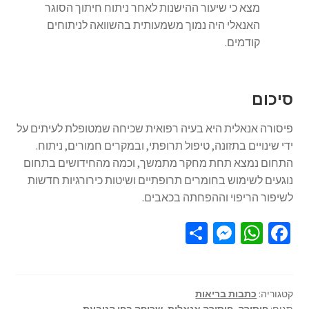
מצא כי שיעור ההישנות לאחר ניתוח חיתוך הסוגר
האנאלי היה נמוך משמעותית בהשוואה לניתוחים
קודמים.
סיכום
פיסורה אנאלית היא בעיה רפואית שכיחה שמטופלת לעיתים על
ידי שינויים בתזונה, טיפול תרופתי, ובמקרים חמורים, ניתוח.
התחום נמצא תחת מחקר מתמשך, וכמה מהחידושים בתחום
נוגעים לשימוש בחומרים תרופתיים ושיטות כירורגיות חדשות
לשיפור הריפוי וההפחתה בכאבים.
S
M
W
Fa
h
es
h
ce
ar
se
at
b
e
n
sA
o
קטגוריה:
כתבות בריאות
תגים:
פיסורה
,
פיסורה אנאלית
,
שריפה בפי הטבעת