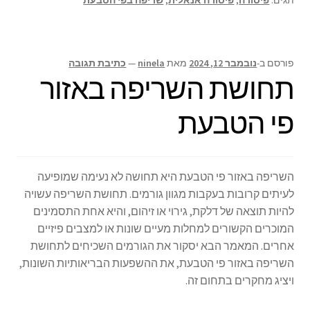
ge
p
o
r
p
k
פורסם ב-
נובמבר 12, 2024
מאת
ninela
—
כתיבת תגובה
תחושת השריפה באזור
פי הטבעת
השריפה באזור פי הטבעת היא תחושה לא נעימה שמופיעה
לעיתים קרובות בעקבות מגוון גורמים. תחושת השריפה עשויה
להיות תוצאה של דלקת, גירוי או זיהום, והיא אחת התסמינים
המוכרים הקשורים למחלות מעיים שונות או למצבים פיזיים
אחרים. המאמר הבא יסקור את הגורמים השכיחים לתחושת
השריפה באזור פי הטבעת, את ההשפעות הבריאותיות השונות,
ויציג מחקרים בתחום זה.