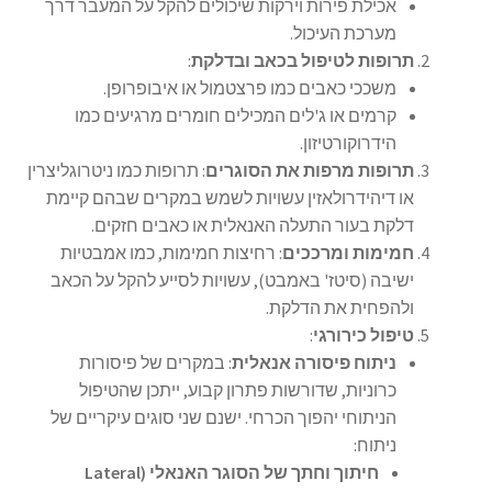
אכילת פירות וירקות שיכולים להקל על המעבר דרך
מערכת העיכול.
תרופות לטיפול בכאב ובדלקת
:
משככי כאבים כמו פרצטמול או איבופרופן.
קרמים או ג'לים המכילים חומרים מרגיעים כמו
הידרוקורטיזון.
תרופות מרפות את הסוגרים
: תרופות כמו ניטרוגליצרין
או דיהידרולאזין עשויות לשמש במקרים שבהם קיימת
דלקת בעור התעלה האנאלית או כאבים חזקים.
חמימות ומרככים
: רחיצות חמימות, כמו אמבטיות
ישיבה (סיטז' באמבט), עשויות לסייע להקל על הכאב
ולהפחית את הדלקת.
טיפול כירורגי
:
ניתוח פיסורה אנאלית
: במקרים של פיסורות
כרוניות, שדורשות פתרון קבוע, ייתכן שהטיפול
הניתוחי יהפוך הכרחי. ישנם שני סוגים עיקריים של
ניתוח:
חיתוך וחתך של הסוגר האנאלי (Lateral