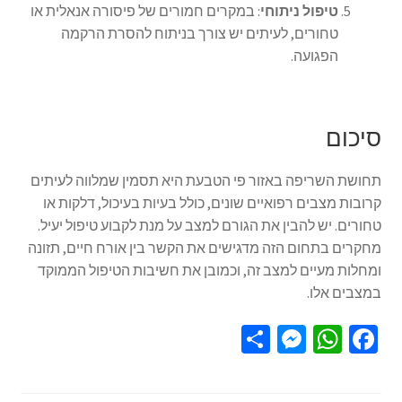
טיפול ניתוחי
: במקרים חמורים של פיסורה אנאלית או
טחורים, לעיתים יש צורך בניתוח להסרת הרקמה
הפגועה.
סיכום
תחושת השריפה באזור פי הטבעת היא תסמין שמלווה לעיתים
קרובות מצבים רפואיים שונים, כולל בעיות בעיכול, דלקות או
טחורים. יש להבין את הגורם למצב על מנת לקבוע טיפול יעיל.
מחקרים בתחום הזה מדגישים את הקשר בין אורח חיים, תזונה
ומחלות מעיים למצב זה, וכמובן את חשיבות הטיפול הממוקד
במצבים אלו.
S
M
W
Fa
h
es
h
ce
ar
se
at
b