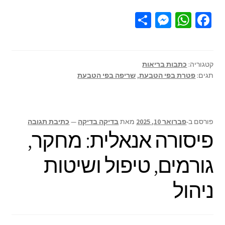
S
M
W
Fa
h
es
h
ce
ar
se
at
b
e
n
sA
o
קטגוריה:
כתבות בריאות
תגים:
פטרת בפי הטבעת
,
שריפה בפי הטבעת
ge
p
o
r
p
k
פורסם ב-
פברואר 10, 2025
מאת
בדיקה בדיקה
—
כתיבת תגובה
פיסורה אנאלית: מחקר,
גורמים, טיפול ושיטות
ניהול