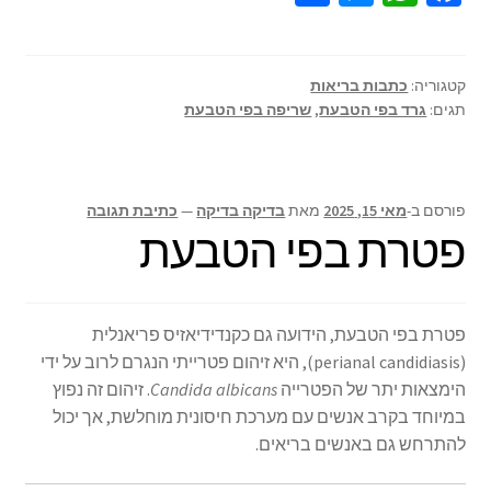
h
es
h
ce
ar
se
at
b
e
n
sA
o
קטגוריה:
כתבות בריאות
תגים:
גרד בפי הטבעת
,
שריפה בפי הטבעת
ge
p
o
r
p
k
פורסם ב-
מאי 15, 2025
מאת
בדיקה בדיקה
—
כתיבת תגובה
פטרת בפי הטבעת
פטרת בפי הטבעת, הידועה גם כקנדידיאזיס פריאנלית
(perianal candidiasis), היא זיהום פטרייתי הנגרם לרוב על ידי
הימצאות יתר של הפטרייה
Candida albicans
.
זיהום זה נפוץ
במיוחד בקרב אנשים עם מערכת חיסונית מוחלשת, אך יכול
להתרחש גם באנשים בריאים.