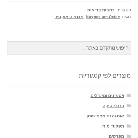
ar
se
at
b
e
n
sA
o
קטגוריה:
כתבות בריאות
תגים:
Magnesium Oxide
,
מגנזיום אוקסיד
ge
p
o
r
p
k
מוצרים לפי קטגוריות
ויטמינים ומינרלים
פרוביוטיקה
אומגה וחומצת שומן
תפקודי מוח
מפרקים