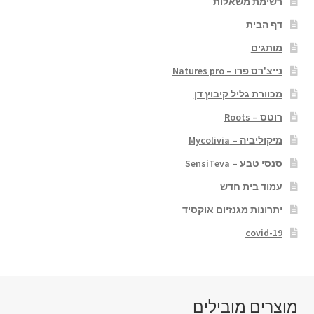
רשימת משאלות
דף הבית
מותגים
נייצ'רס פרו – Natures pro
מכוורת גליל קיבוץ דן
רוטס – Roots
מיקוליביה – Mycolivia
סנסי טבע – SensiTeva
עמוד בית חדש
יתרונות מגנזיום אוקסיד
covid-19
מוצרים מובילים