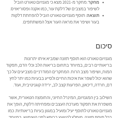
מחקר
: מחקר מ-2021 מצא כי מגנזיום טאורט הוביל
לשיפור במצבים של דלקת עור, כמו אקנה ופסוריאזיס.
תוצאה
: תוסף מגנזיום טאורט הוביל להפחתת דלקות
בעור ושיפר את מראה העור אצל המשתתפים.
סיכום
מגנזיום טאורט הוא תוסף תזונה שמביא איתו יתרונות
בריאותיים רבים, במיוחד בתחום בריאות הלב וכלי הדם, תפקוד
המוח, ושיפור מצב הרוח. המחקרים המודרניים מצביעים על כך
שהוא יכול לשפר את איכות החיים ולסייע בבעיות כמו יתר לחץ
דם, חרדה, דיכאון, הפרעות קצב לב, ירידה קוגניטיבית, ועוד.
השילוב בין המגנזיום, המינרל החיוני, והחומצה הטאורית, אשר
משפרת את תפקוד מערכת העצבים ומפחיתה דלקת, הופך את
מגנזיום טאורט לתוסף יעיל ומועיל במגוון בעיות בריאותיות. כמו
בכל תוסף תזונה, מומלץ להיוועץ ברופא לפני השימוש, במיוחד