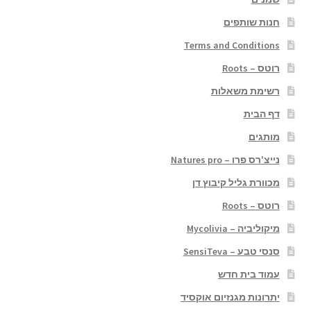
חנות שותפים
Terms and Conditions
רוטס – Roots
רשימת משאלות
דף הבית
מותגים
נייצ'רס פרו – Natures pro
מכוורת גליל קיבוץ דן
רוטס – Roots
מיקוליביה – Mycolivia
סנסי טבע – SensiTeva
עמוד בית חדש
יתרונות מגנזיום אוקסיד