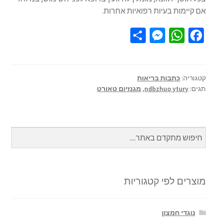
אם קיימות בעיות רפואיות אחרות.
S
M
W
Fa
h
es
h
ce
ar
se
at
b
e
n
sA
o
קטגוריה:
כתבות בריאות
תגים:
ndbzhuo ytury
,
מגנזיום טאורט
ge
p
o
r
p
k
מוצרים לפי קטגוריות
נוגדי חמצון