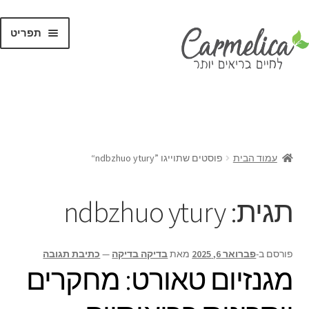
תפריט
קנו לפי
מותגים
עמוד הבית
פוסטים שתוייגו ”ndbzhuo ytury“
תגית:
ndbzhuo ytury
פורסם ב-
פברואר 6, 2025
מאת
בדיקה בדיקה
—
כתיבת תגובה
מגנזיום טאורט: מחקרים