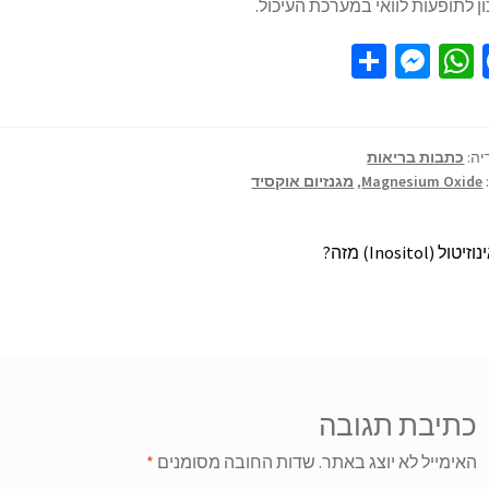
ן לתופעות לוואי במערכת העיכול.
S
M
W
Fa
h
es
h
ce
ar
se
at
b
e
n
sA
o
יה:
כתבות בריאות
Magnesium Oxide
,
מגנזיום אוקסיד
ge
p
o
r
p
k
זיטול (Inositol) מזה?
כתיבת תגובה
האימייל לא יוצג באתר.
שדות החובה מסומנים
*