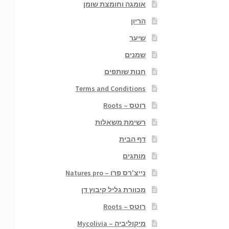
אומגה וחומצת שומן
הריון
שיער
שמנים
חנות שותפים
Terms and Conditions
רוטס – Roots
רשימת משאלות
דף הבית
מותגים
נייצ'רס פרו – Natures pro
מכוורת גליל קיבוץ דן
רוטס – Roots
מיקוליביה – Mycolivia