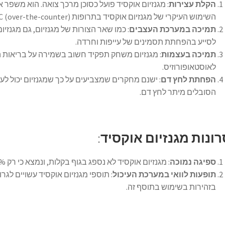
הקלת עצירות
: מגנזיום אוקסיד פועל כסוכן מרכך צואה. הוא משפר א
השימוש העיקרי של מגנזיום אוקסיד בתרופות OTC (over-the-counter).
תמיכה במערכת העצבים
: כמו שאר הצורות של מגנזיום, גם מגנזי
לסייע בהפחתת תסמינים של עייפות וחרדה.
תמיכה בעצמות
: מגנזיום משחק תפקיד חשוב בשמירה על בריאות ה
לאוסטאופורוזיס.
הפחתת לחץ דם
: ישנם מחקרים שמצביעים על כך שמגנזיום יכול ל
הסובלים מיתר לחץ דם.
ונות מגנזיום אוקסיד
:
ספיגה נמוכה
: מגנזיום אוקסיד לא נספג בגוף בקלות, ונמצא כי רק 4-5% מהמגנזיום שבצורת אוקסיד נספג בדם.
תופעות לוואי במערכת העיכול
: תוספי מגנזיום אוקסיד עשויים לגרו
בזהירות בשימוש בתוסף זה.