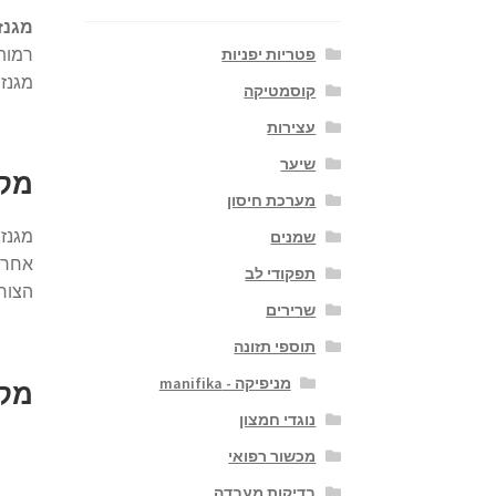
מגנז
רמות 
פטריות יפניות
מגנזי
קוסמטיקה
עצירות
שיער
מקו
מערכת חיסון
מגנזי
שמנים
אחרות
תפקודי לב
הצור
שרירים
תוספי תזונה
מניפיקה - manifika
מקו
נוגדי חמצון
מכשור רפואי
בדיקות מעבדה