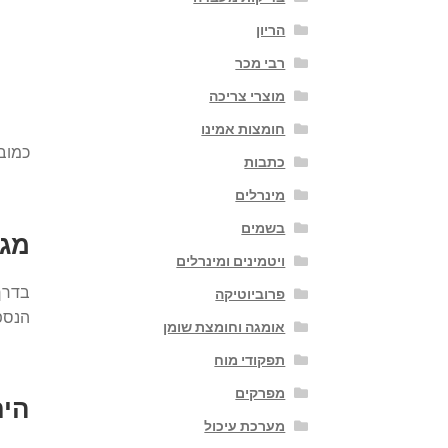
הריון
רבי מכר
מוצרי צריכה
חומצות אמינו
כמובן
כתבות
מינרלים
בשמים
מגנ
ויטמינים ומינרלים
בדרך 
פרוביוטיקה
הנספג
אומגה וחומצת שומן
תפקודי מוח
מפרקים
הית
מערכת עיכול