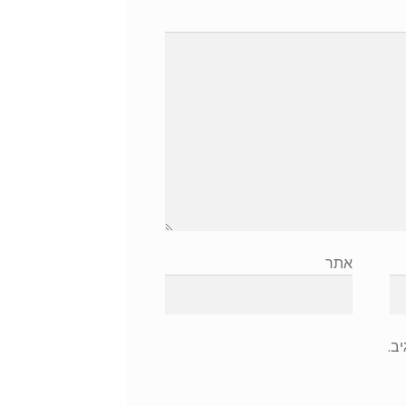
אתר
ב.