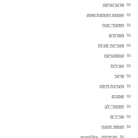
פרוביוטיקה
אומגה וחומצת שומן
תפקודי מוח
מפרקים
פטריות יפניות
קוסמטיקה
עצירות
שיער
מערכת חיסון
שמנים
תפקודי לב
שרירים
תוספי תזונה
מניפיקה - manifika