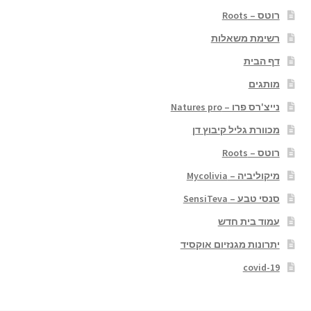
רוטס – Roots
רשימת משאלות
דף הבית
מותגים
נייצ'רס פרו – Natures pro
מכוורת גליל קיבוץ דן
רוטס – Roots
מיקוליביה – Mycolivia
סנסי טבע – SensiTeva
עמוד בית חדש
יתרונות מגנזיום אוקסיד
covid-19