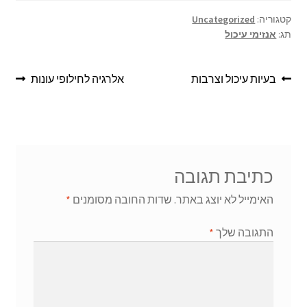
ar
se
at
b
e
n
sA
o
קטגוריה:
Uncategorized
תג:
אנזימי עיכול
ge
p
o
r
p
k
בעיות עיכול וצרבות
אלרגיה לחילופי עונות
כתיבת תגובה
האימייל לא יוצג באתר.
שדות החובה מסומנים
*
התגובה שלך
*